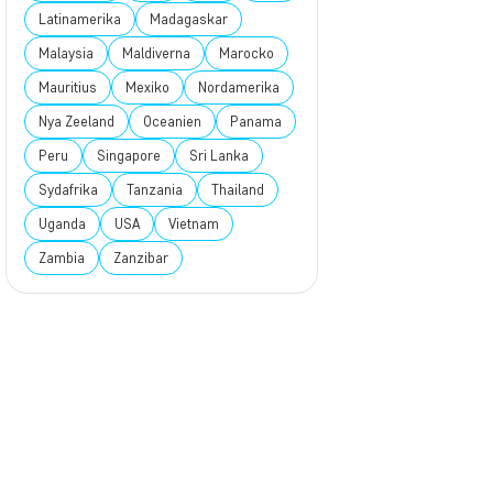
Latinamerika
Madagaskar
Malaysia
Maldiverna
Marocko
Mauritius
Mexiko
Nordamerika
Nya Zeeland
Oceanien
Panama
Peru
Singapore
Sri Lanka
Sydafrika
Tanzania
Thailand
Uganda
USA
Vietnam
Zambia
Zanzibar