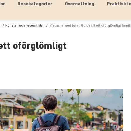
sor
Resekategorier
Övernattning
Praktisk i
a
Nyheter och researtiklar
Vietnam med barn: Guide till ett oförglömligt famil
ett oförglömligt