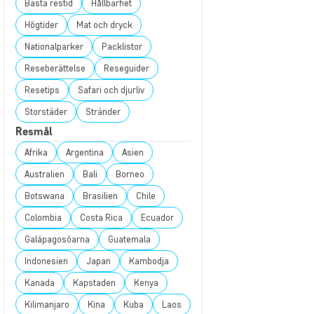
Bästa restid
Hållbarhet
Högtider
Mat och dryck
Nationalparker
Packlistor
Reseberättelse
Reseguider
Resetips
Safari och djurliv
Storstäder
Stränder
Resmål
Afrika
Argentina
Asien
Australien
Bali
Borneo
Botswana
Brasilien
Chile
Colombia
Costa Rica
Ecuador
Galápagosöarna
Guatemala
Indonesien
Japan
Kambodja
Kanada
Kapstaden
Kenya
Kilimanjaro
Kina
Kuba
Laos