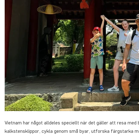
Vietnam har något alldeles speciellt när det gäller att resa me
kalkstensklippor, cykla genom små byar, utforska färgstarka m