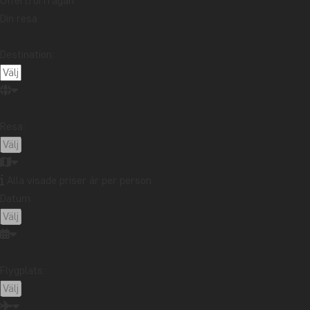
Offertförfrågan
Den vietnamesiska huvudstaden är livlig och full av intryck, men s
Din resa
kvarteren kan ni utforska de smala gatorna, smaka på
Vietnams
Destination:
Ni kan också uppleva staden med en tur i cykeltaxi, de så kallade
historiska kvarter glida förbi.
Ninh Binh
Resa:
Alla visade priser är per person
Datum:
Flygplats: