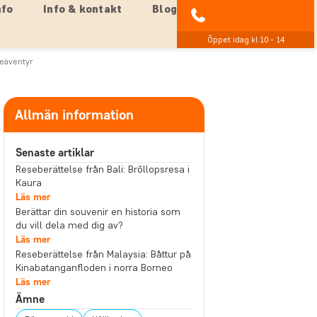
nfo
Info & kontakt
Blog
021-372 07 99
Öppet idag kl 10 - 14
jeäventyr
Allmän information
Senaste artiklar
Reseberättelse från Bali: Bröllopsresa i
Kaura
Läs mer
Berättar din souvenir en historia som
du vill dela med dig av?
Läs mer
Reseberättelse från Malaysia: Båttur på
Kinabatanganfloden i norra Borneo
Läs mer
Ämne