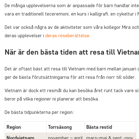
De många upplevelserna som är anpassade för barn handlar inte b
vara en traditionell teceremoni, en kurs i kalligrafi, en cykeltur i 
Det var också några av de aktiviteter som våra kollegor Mira oc
deras upplevelser i
deras reseberättelse
.
När är den bästa tiden att resa till Viet
Det är oftast bäst att resa till Vietnam med barn mellan januari o
ger de bästa förutsättningarna för att resa från norr till söder.
Vietnam är dock ett resmål du kan besöka året runt tack vare sitt
beror på vilka regioner ni planerar att besöka.
De bästa tidpunkterna per region:
Region
Torrsäsong
Bästa restid
Nordvietnam
november – april
mars–maj & sept.–nov.