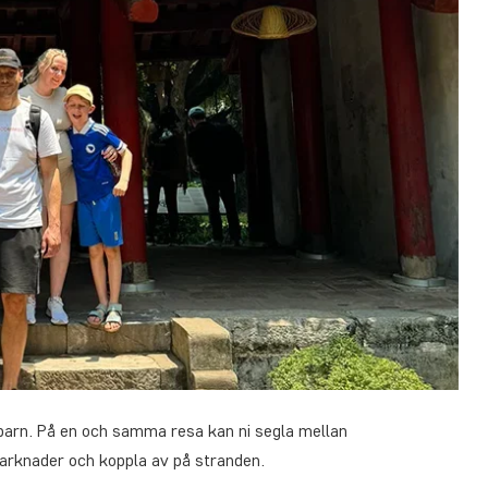
d barn. På en och samma resa kan ni segla mellan
arknader och koppla av på stranden.