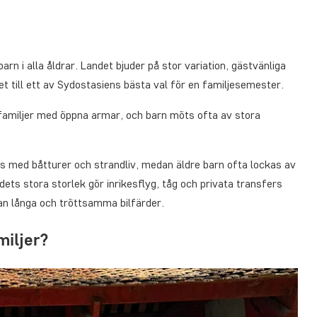
rn i alla åldrar. Landet bjuder på stor variation, gästvänliga
det till ett av Sydostasiens bästa val för en familjesemester.
amiljer med öppna armar, och barn möts ofta av stora
s med båtturer och strandliv, medan äldre barn ofta lockas av
ets stora storlek gör inrikesflyg, tåg och privata transfers
an långa och tröttsamma bilfärder.
miljer?