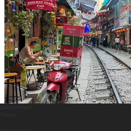
Offertförfrågan
Tillbaka
För många familjer markerar Hanoi starten på äventyret i Vietn