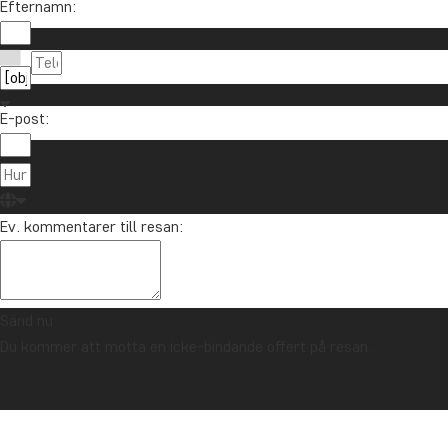
Vill du få reseinspiration och nyheter?
Efternamn:
Anmäl dig till vårt nyhetsbrev och delta i utlottni
E-post:
Om TourCo
TourCompass
021-372 07 99
Ev. kommentarer till resan:
Hasselager C
info@tourcompass.se
DK-8260 Viby
mån-tor: 10-16 | fre: 10-14
CVR-nr.: 286
Sänd nu
Du kommer att motta en icke-bindande offert på resan.
Upphovsrätt © 2006 - 2026 | TourCompass | CVR: 28690924