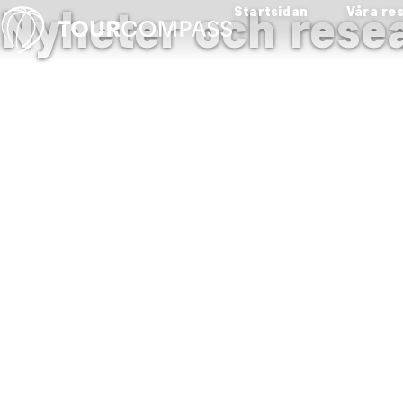
Nyheter och resea
Startsidan
Våra re