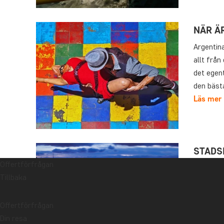
NÄR ÄR
Argentin
allt från
det egent
den bäst
Läs mer
STADS
Offertförfrågan
Argentin
Tillbaka
oemotstå
(stadsde
Offertförfrågan
gatorna. 
Din resa
tangoryt