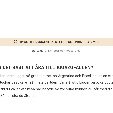
TRYGGHETSGARANTI & ALLTID FAST PRIS - LÄS MER
Startsida
Nyheter och researtiklar
R DET BÄST ATT ÅKA TILL IGUAZÚFALLEN?
len, som ligger på gränsen mellan Argentina och Brasilien, är en st
ockar besökare från hela världen. Varje årstid bjuder på olika uppl
 tid du väljer att resa har betydelse för vilka minnen du får med dig
Så när ska du åka till…