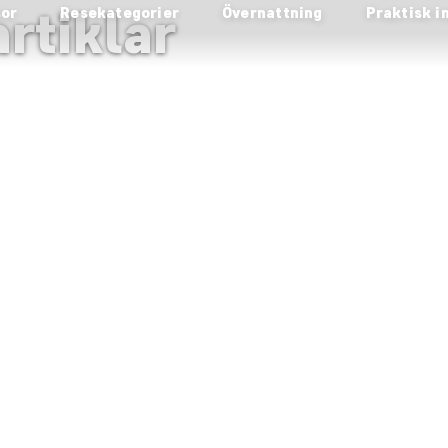
rtiklar
sor
Resekategorier
Övernattning
Praktisk i