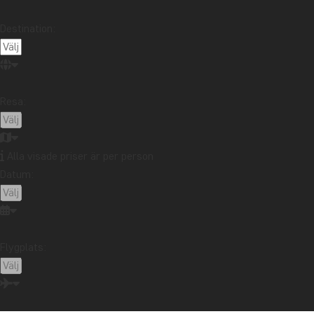
Läs mer
Destination:
IGUAZ
Det mull
grönklädd
Resa:
mötet med
av världe
Läs mer
Alla visade priser är per person
Datum:
DE FE
Argentina
vattenfa
Flygplats:
bara någr
storslage
Läs mer