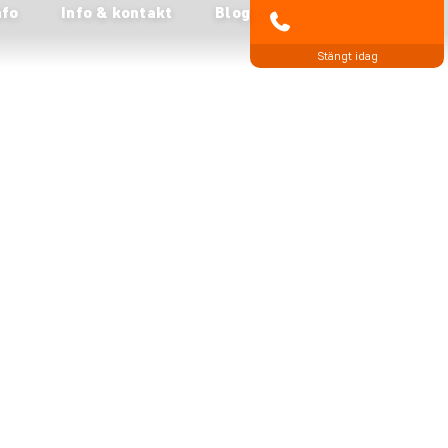
nfo
Info & kontakt
Blog
021-372 07 99
Stängt idag