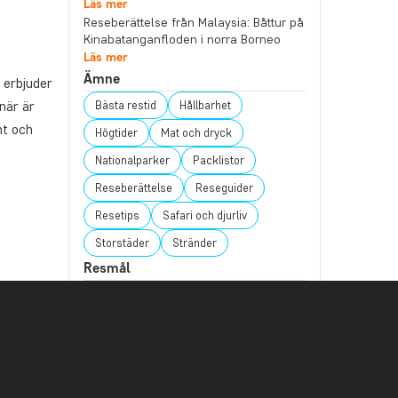
Läs mer
Reseberättelse från Malaysia: Båttur på
Kinabatanganfloden i norra Borneo
Läs mer
Ämne
 erbjuder
när är
Bästa restid
Hållbarhet
nt och
Högtider
Mat och dryck
Nationalparker
Packlistor
Reseberättelse
Reseguider
Resetips
Safari och djurliv
Storstäder
Stränder
Resmål
Afrika
Argentina
Asien
arrios
Australien
Bali
Borneo
 vackra
Botswana
Brasilien
Chile
Colombia
Costa Rica
Ecuador