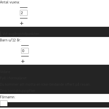
Antal vuxna:
Vid avgångstidpunkten
Barn u/12 år:
1
Vidare
Fyll i formuläret
Du kommer att motta en icke-bindande offert på resan.
Dina kontaktuppgifter
Förnamn: