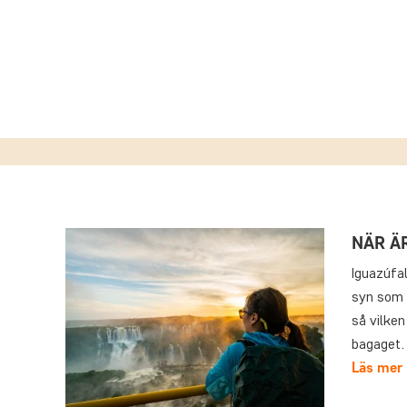
NÄR Ä
Iguazúfal
syn som l
så vilken
bagaget. 
Läs mer