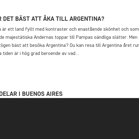
 DET BÄST ATT ÅKA TILL ARGENTINA?
a är ett land fyllt med kontraster och enastående skönhet och som
 de majestätiska Andernas toppar till Pampas oändliga slätter. Men 
ligen bäst att besöka Argentina? Du kan resa till Argentina året ru
a tiden är i hög grad beroende av vad…
DELAR I BUENOS AIRES
as huvudstad, Buenos Aires, trollbinder sina besökande med sin
ndliga charm och mångfald. Gå på upptäcktsfärd i stadens olika b
lar) och upplev den argentinska kulturen på en promenad längs de
Från de färgglada byggnaderna i La Boca till de passionerade
merna i San Telmo – Buenos Aires…