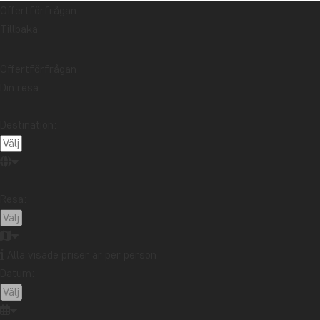
Offertförfrågan
Tillbaka
Offertförfrågan
Din resa
Destination:
Resa:
Alla visade priser är per person
Datum: