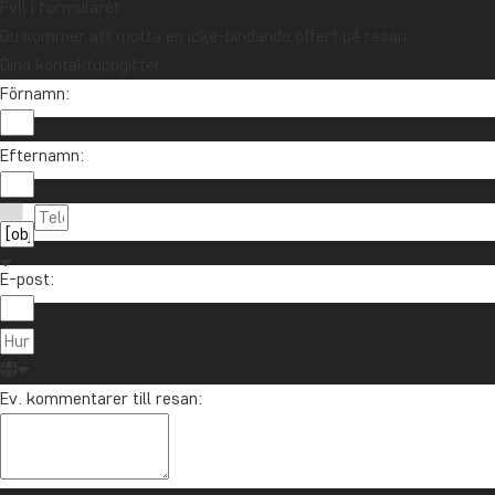
Fyll i formuläret
Du kommer att motta en icke-bindande offert på resan.
Dina kontaktuppgifter
Förnamn:
Efternamn:
E-post:
Ev. kommentarer till resan: