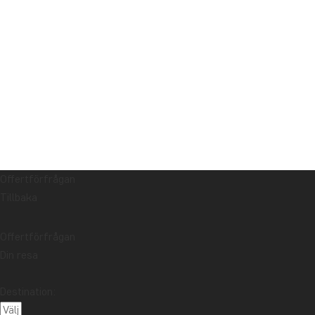
Offertförfrågan
Tillbaka
Offertförfrågan
Din resa
Destination: