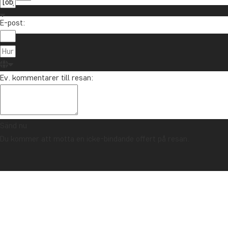
E-post:
Ev. kommentarer till resan:
Sänd nu
Du kommer att motta en icke-bindande offert på resan.
TRYGGHETSGARANTI & ALLTID FAST PRIS - LÄS MER
Startsida
New York
Se våra resor till New York nedan: