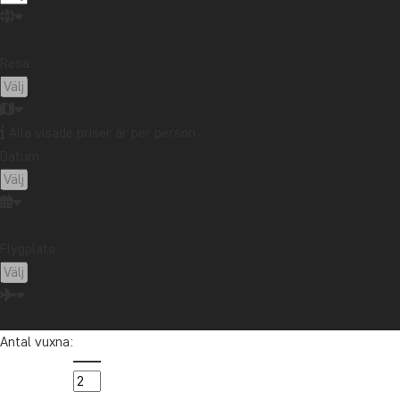
Resa:
Alla visade priser är per person
Datum:
Flygplats:
Antal vuxna: