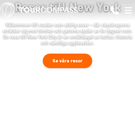
Resor till New York
Välkommen till staden som aldrig sover – där skyskraporna
sträcker sig mot himlen och gatorna sjuder av liv dygnet runt.
En resa till New York City är en smältdegel av kultur, historia
och oändliga upplevelser.
Se våra resor