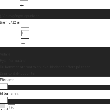
Vid avgångstidpunkten
Barn u/12 år:
Vidare
Fyll i formuläret
Du kommer att motta en icke-bindande offert på resan.
Dina kontaktuppgifter
Förnamn:
Efternamn: