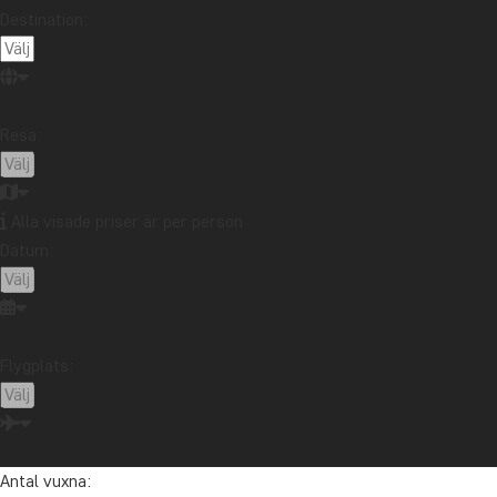
Destination:
Resa:
Alla visade priser är per person
Datum:
Flygplats:
Antal vuxna: