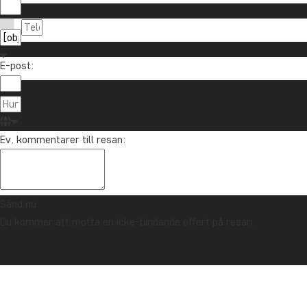
E-post:
Ev. kommentarer till resan:
Sänd nu
Du kommer att motta en icke-bindande offert på resan.
TRYGGHETSGARANTI & ALLTID FAST PRIS - LÄS MER
Startsida
USA
Det bästa av USA:s östkust: Tågresa från D.C. till Boston