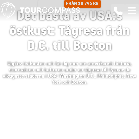
FRÅN 18 795 KR
11 DAGAR
Det bästa av USA:s
östkust: Tågresa från
D.C. till Boston
Upplev östkusten och lär dig mer om amerikansk historia,
stormakten och kulturen under en tågresa till fyra av de
viktigaste städerna i USA: Washington D.C., Philadelphia, New
York och Boston.