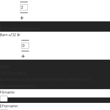
Vid avgångstidpunkten
Barn u/12 år:
Vidare
Fyll i formuläret
Du kommer att motta en icke-bindande offert på resan.
Dina kontaktuppgifter
Förnamn:
Efternamn: