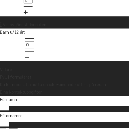
021-372 07 99
Vill du få reseinspiration och
nyheter?
Vid avgångstidpunkten
Anmäl dig till vårt nyhetsbrev och delta i
Barn u/12 år:
utlottningen av ett resepresentkort på 10
000 kr.
Anmäl dig
Vidare
Fyll i formuläret
Du kommer att motta en icke-bindande offert på resan.
Dina kontaktuppgifter
Förnamn:
Efternamn: