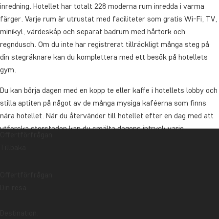
inredning. Hotellet har totalt 228 moderna rum inredda i varma
färger. Varje rum är utrustat med faciliteter som gratis Wi-Fi, TV,
minikyl, värdeskåp och separat badrum med hårtork och
regndusch. Om du inte har registrerat tillräckligt många steg på
din stegräknare kan du komplettera med ett besök på hotellets
gym.
Du kan börja dagen med en kopp te eller kaffe i hotellets lobby och
stilla aptiten på något av de många mysiga kaféerna som finns
nära hotellet. När du återvänder till hotellet efter en dag med att
utforska storstaden kan du smälta dagens intryck varje
Offertförfrågan
eftermiddag med ett gratis glas vin i hotellets bar. Här kan du
Tillbaka
också beställa läckra uppfriskande drycker (mot betalning) och
koppla av en stund innan du går ut på middag. Ameritania erbjuder
Offertförfrågan
ett antal rabatter på närliggande restauranger och takbarer om du
Din resa
vill hålla dig i närområdet.
Om du reser med tåg till/från New York: Ta dig enkelt från/till
Destination: