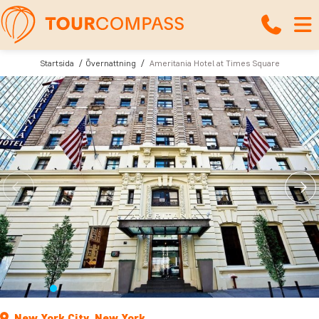
Startsida
Övernattning
Ameritania Hotel at Times Square
New York City, New York