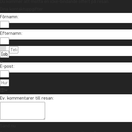
Du kommer att motta en icke-bindande offert på resan.
Dina kontaktuppgifter
Förnamn:
Efternamn:
E-post:
Ev. kommentarer till resan:
Sänd nu