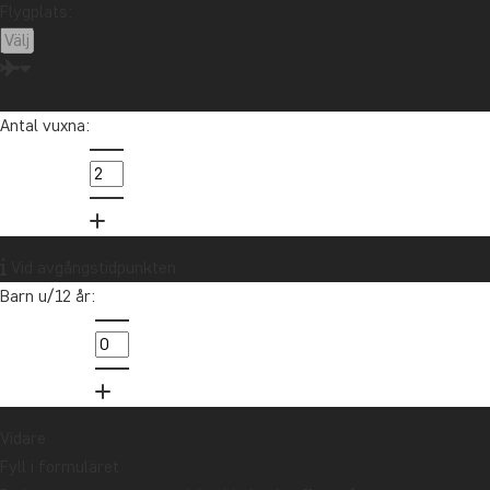
Flygplats:
Antal vuxna:
Vid avgångstidpunkten
Barn u/12 år:
Vidare
Fyll i formuläret