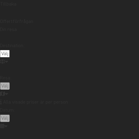
Tillbaka
Offertförfrågan
Din resa
Destination:
Resa:
Alla visade priser är per person
Datum: