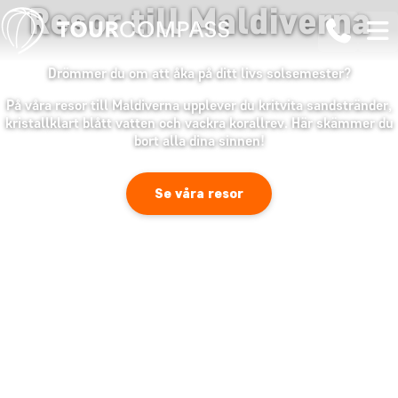
Resor till Maldiverna
Drömmer du om att åka på ditt livs solsemester?
På våra resor till Maldiverna upplever du kritvita sandstränder,
kristallklart blått vatten och vackra korallrev. Här skämmer du
bort alla dina sinnen!
Se våra resor