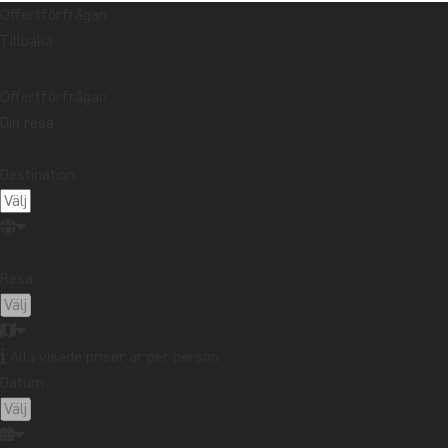
Offertförfrågan
Tillbaka
Offertförfrågan
Din resa
Destination:
Resa:
Alla visade priser är per person
Datum: