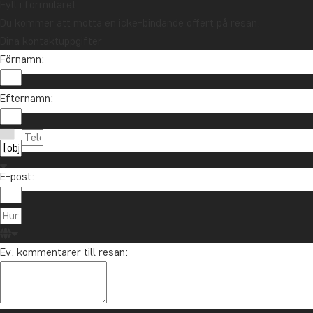
Fyll i formuläret
Du kommer att motta en icke-bindande offert på resan.
Dina kontaktuppgifter
Förnamn:
Efternamn:
E-post:
Ev. kommentarer till resan: