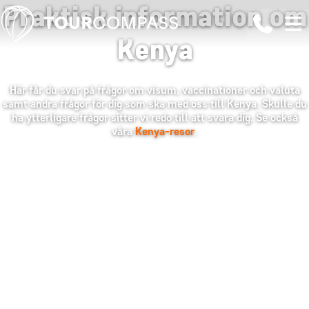
Praktisk information om
Kenya
Här får du svar på frågor om visum, vaccinationer och valuta
samt andra frågor för dig som ska med oss till Kenya. Skulle du
ha ytterligare frågor sitter vi redo till att svara dig. Se också
våra
Kenya-resor
.