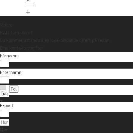
Anmäl dig
Vidare
Fyll i formuläret
Du kommer att motta en icke-bindande offert på resan.
Dina kontaktuppgifter
Förnamn:
Efternamn:
Kontakta oss
021-372 07 99
Om TourCompass
E-post:
info@tourcompass.se
TourCompass A/S
Information
mån-tor: 10-16 | fre: 10-14
Hasselager Centervej 29
Trygghetsgaranti