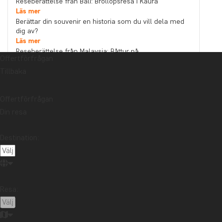
Reseberättelse från Bali: Bröllopsresa i Kaura
Läs mer
Berättar din souvenir en historia som du vill dela med
dig av?
Läs mer
Reseberättelse från Malaysia: Båttur på
Offertförfrågan
Kinabatanganfloden i norra Borneo
Tillbaka
Läs mer
Ämne
Bästa restid
Hållbarhet
Högtider
Offertförfrågan
Din resa
Mat och dryck
Nationalparker
Packlistor
Reseberättelse
Reseguider
Resetips
Destination:
Safari och djurliv
Storstäder
Stränder
Resmål
Afrika
Argentina
Asien
Australien
Bali
Borneo
Botswana
Brasilien
Chile
Resa:
Colombia
Costa Rica
Ecuador
Galápagosöarna
Guatemala
Indonesien