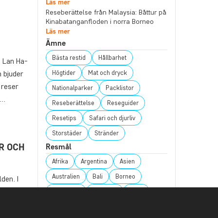
Läs mer
Reseberättelse från Malaysia: Båttur på
Kinabatanganfloden i norra Borneo
Läs mer
Ämne
Bästa restid
Hållbarhet
, Lan Ha-
Högtider
Mat och dryck
 bjuder
 reser
Nationalparker
Packlistor
a…
Reseberättelse
Reseguider
Resetips
Safari och djurliv
Storstäder
Stränder
R OCH
Resmål
Afrika
Argentina
Asien
Australien
Bali
Borneo
den. I
till
Botswana
Brasilien
Chile
st i
Colombia
Costa Rica
Ecuador