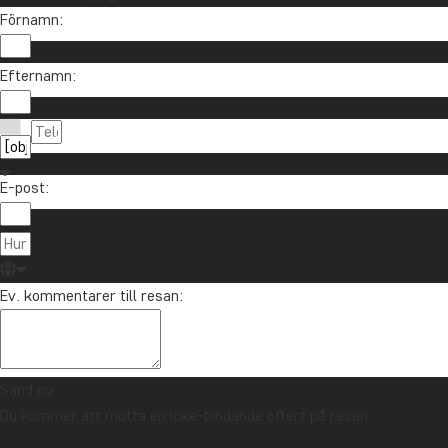
Förnamn:
Vill du få reseinspiration och nyheter?
Efternamn:
Anmäl dig till vårt nyhetsbrev och delta i utlottni
E-post:
Om TourCo
TourCompass
021-372 07 99
Ev. kommentarer till resan:
Hasselager C
info@tourcompass.se
DK-8260 Viby
mån-tor: 10-16 | fre: 10-14
CVR-nr.: 286
Sänd nu
Du kommer att motta en icke-bindande offert på resan.