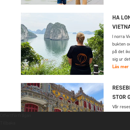
HA LO
VIETN
I norra V
bukten o
på det i
sig ur d
Läs mer
RESEB
STOR 
Vår reses
juni 2025
Offertförfrågan
Vietnam n
Tillbaka
Kejsarst