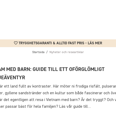
TRYGGHETSGARANTI & ALLTID FAST PRIS - LÄS MER
Startsida
Nyheter och researtiklar
AM MED BARN: GUIDE TILL ETT OFÖRGLÖMLIGT
JEÄVENTYR
r ett land fullt av kontraster. Här möter ni frodiga risfält, pulsera
er, gyllene sandstränder och en kultur som både fascinerar och öv
r det egentligen att resa i Vietnam med barn? Är det tryggt? Och v
er passar bäst för hela familjen? Läs vår guide till…