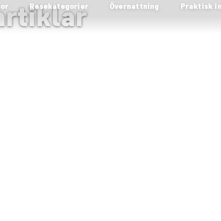
rtiklar
sor
Resekategorier
Övernattning
Praktisk i