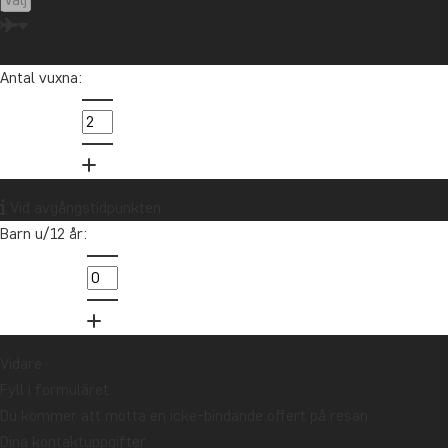
Long-buk
Läs mer
Antal vuxna:
Vid avgångstidpunkten
Barn u/12 år:
1
Vidare
Fyll i formuläret
Du kommer att motta en icke-bindande offert på resan.
Dina kontaktuppgifter