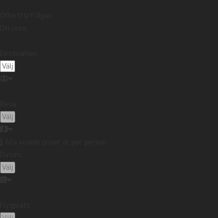
Läs mer
Offertförfrågan
Din resa
RESEB
Destination:
SÖDER
I maj 202
barn. Lä
viktigt 
Resa:
själva ut
Läs mer
Alla visade priser är per person
Datum:
HA LO
I den nor
Bukten h
Flygplats:
landskape