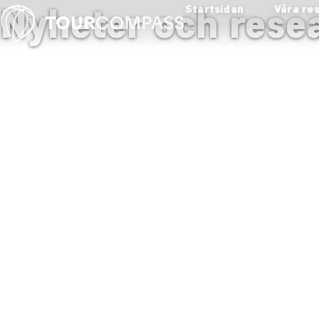
Nyheter och resea
Startsidan
Våra re