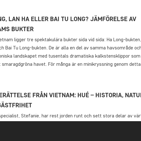
NG, LAN HA ELLER BAI TU LONG? JÄMFÖRELSE AV
AMS BUKTER
ietnam ligger tre spektakulära bukter sida vid sida: Ha Long-bukten
ch Bai Tu Long-bukten. De är alla en del av samma havsområde och
koniska landskapet med tusentals dramatiska kalkstensklippor som
et smaragdgröna havet. För många är en minikryssning genom dett
ERÄTTELSE FRÅN VIETNAM: HUÉ – HISTORIA, NATU
GÄSTFRIHET
pecialist, Stefanie, har rest jorden runt och sett stora delar av värl
 var det Vietnams tur. Men vad väljer man att lyfta fram på en resa 
är man redan har upplevt så mycket? Stefanie blev särskilt förtju
aden i Hué, Vietnams forna huvudstad.…