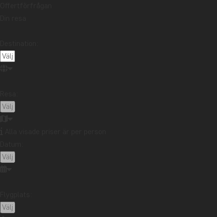
Offertförfrågan
Din resa
Destination:
Resa:
Alla visade priser är per person
Datum:
Flygplats: