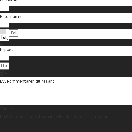
Efternamn:
E-post:
Ev. kommentarer till resan:
Sänd nu
Du kommer att motta en icke-bindande offert på resan.