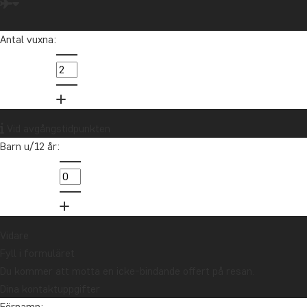
Antal vuxna:
Vid avgångstidpunkten
Barn u/12 år:
Vidare
Fyll i formuläret
Du kommer att motta en icke-bindande offert på resan.
Dina kontaktuppgifter
Förnamn: