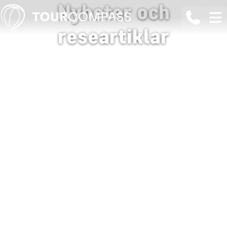
Nyheter och
researtiklar