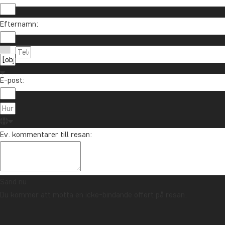
Vill du få reseinspiration och nyheter?
Efternamn:
Anmäl dig till vårt nyhetsbrev och delta i utlottni
E-post:
Om TourCo
TourCompass
021-372 07 99
Ev. kommentarer till resan:
Hasselager C
info@tourcompass.se
DK-8260 Viby
mån-tor: 10-16 | fre: 10-14
CVR-nr.: 286
Sänd nu
Du kommer att motta en icke-bindande offert på resan.
Upphovsrätt © 2006 - 2026 | TourCompass | CVR: 28690924