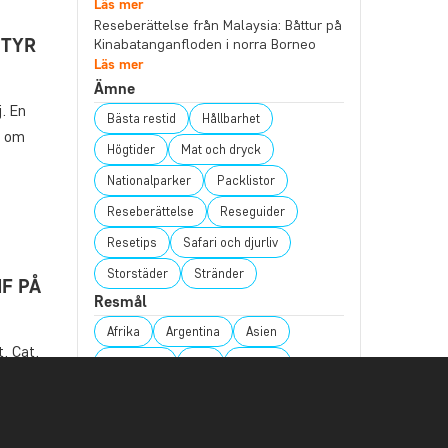
Läs mer
Reseberättelse från Malaysia: Båttur på
NTYR
Kinabatanganfloden i norra Borneo
Läs mer
Ämne
. En
Bästa restid
Hållbarhet
s om
Högtider
Mat och dryck
Nationalparker
Packlistor
Reseberättelse
Reseguider
Resetips
Safari och djurliv
Storstäder
Stränder
F PÅ
Resmål
Afrika
Argentina
Asien
, Cat,
Australien
Bali
Borneo
orde hon
Botswana
Brasilien
Chile
förstår
Colombia
Costa Rica
Ecuador