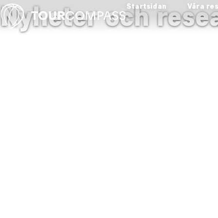
Nyheter och resea
Startsidan
Våra re