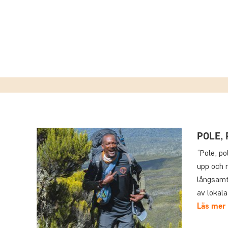
POLE, 
“Pole, po
upp och n
långsamt 
av lokal
Läs mer