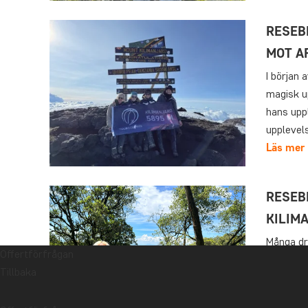
RESEB
MOT A
I början 
magisk u
hans uppl
upplevels
Läs mer
RESEB
KILIM
Många drö
Offertförfrågan
hade en b
Tillbaka
det äntli
varför s