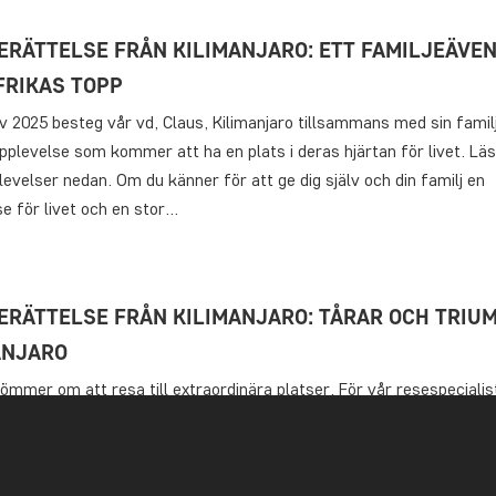
ERÄTTELSE FRÅN KILIMANJARO: ETT FAMILJEÄVE
FRIKAS TOPP
av 2025 besteg vår vd, Claus, Kilimanjaro tillsammans med sin familj
pplevelse som kommer att ha en plats i deras hjärtan för livet. Lä
evelser nedan. Om du känner för att ge dig själv och din familj en
e för livet och en stor…
ERÄTTELSE FRÅN KILIMANJARO: TÅRAR OCH TRIUM
ANJARO
mmer om att resa till extraordinära platser. För vår resespecialist
estigning av Kilimanjaro varit en livslång dröm, och i mars 2024 gj
gen! Läs mer om Cats stora prestation i hennes reseskildring. Jag 
å många av våra gäster frågar mig vilken rutt…