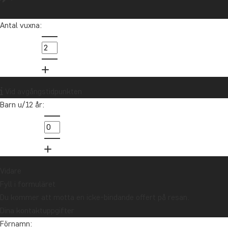
Läs mer
Antal vuxna:
Vid avgångstidpunkten
Barn u/12 år:
1
Vidare
Fyll i formuläret
Du kommer att motta en icke-bindande offert på resan.
Dina kontaktuppgifter
Förnamn: