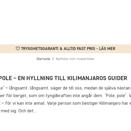
TRYGGHETSGARANTI & ALLTID FAST PRIS - LÄS MER
Startsida
Nyheter och researtiklar
POLE – EN HYLLNING TILL KILIMANJAROS GUIDER
le” – långsamt, långsamt, säger de till oss, medan de själva nästa
er för berget, som om tyngdkraften inte angår dem. ”Pole, pole”. V
– för vi kan inte annat. Varje person som bestiger Kilimanjaro har
a med sig. Och det…