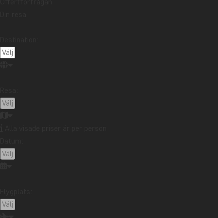
Offertförfrågan
Läs mer
Din resa
PACKLI
Destination:
CHECK
En resa t
Afrika oc
Resa:
resa är d
svarat på
Läs mer
Alla visade priser är per person
Datum:
HUR T
Att besti
förberede
Flygplats:
mer nedan
att best