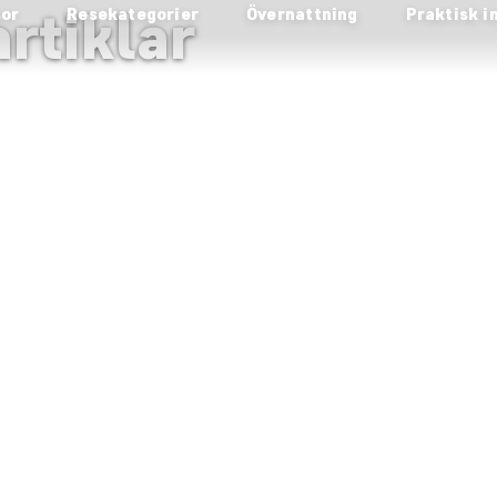
rtiklar
sor
Resekategorier
Övernattning
Praktisk i