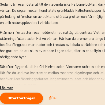
Sedan går resan österut till den legendariska Ha Long-bukten, där
väntar. Du seglar mellan hundratals grönklädda kalkstensklippor, 
pärlodling, utforskar en av buktens största grottor och får möjligh
en unik naturupplevelse i världsklass.
Från norr fortsätter resan söderut med nattåg till centrala Vietna
stämningsfulla staden Hoi An väntar. Här kan du promenera längs l
besöka färgglada marknader och frestas av lokala skräddare och 
har gott om tid att njuta av staden i egen takt, eller ta en utflykt ti
närliggande byar.
Därefter flyger du till Ho Chi Minh-staden, Vietnams största och m
Här får du uppleva kontrasten mellan moderna skyskrapor och kolo
besöker Återföreningspalatset, Krigsminnesmuseet och känner av
Dong Khoi-boulevarden.
Läs mer
Du besöker också Mekongdeltat, där du färdas genom det frodiga 
Del
Offertförfrågan
inblick i lokala hantverkstraditioner. På en liten ö avnjuter du en h