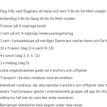
Flyg från vald flygplats till Hanoi och hem från Ho Chi Minh-staden
Inrikesflyg från Da Nang till Ho Chi Minh-staden
9 nätter på 4-stjärniga hotell
1 natt på ett 4-stjärnigt minikryssningsfartyg
1 natt i fyrbäddskupé på nattåget Damitrans mellan Hanoi och Da 
10 x frukost (dag 3–6 samt 8–13)
4 x lunch (dag 3, 5, 6, 11)
1 x middag (dag 5)
Lokal engelsktalande guide vid transfers och utflykter
Transport i bil eller minibuss med aircondition
Individuell rundresa, där alla nämnda transfers och utflykter ske
andra TourCompass-gäster i internationella grupper på upp till 14 p
sällsynta fall kan du vara den enda resenären
Bemannad nödtelefon hela dygnet under hela resan