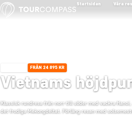
Startsidan
Våra re
FRÅN 24 895 KR
14 DAGAR
Vietnams höjdpunk
Klassisk rundresa från norr till söder med vackra Hano
det frodiga Mekongdeltat. Förläng resan med solsemest