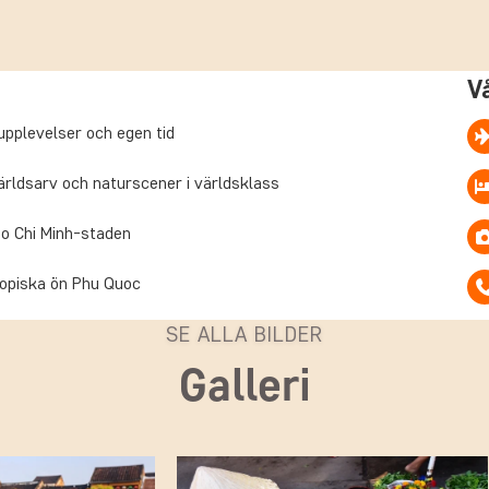
tt hållbart och
a.
 avkopplande
V
upplevelser och egen tid
rldsarv och naturscener i världsklass
Ho Chi Minh-staden
ropiska ön Phu Quoc
SE ALLA BILDER
Galleri