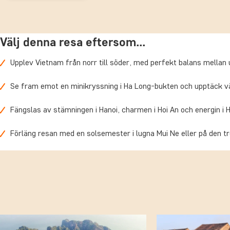
byn Vinh Long möter du lokalbefolkningen och får lära dig mer om e
socialt utvecklingsprojekt, som du bidrar till att stödja med din res
Om du inte har fått nog av Vietnam kan du förlänga resan med en
Välj denna resa eftersom...
solsemester, där alla intryck hinner sjunka in.
Upplev Vietnam från norr till söder, med perfekt balans mellan 
Se fram emot en minikryssning i Ha Long-bukten och upptäck vä
Fängslas av stämningen i Hanoi, charmen i Hoi An och energin i 
Förläng resan med en solsemester i lugna Mui Ne eller på den t