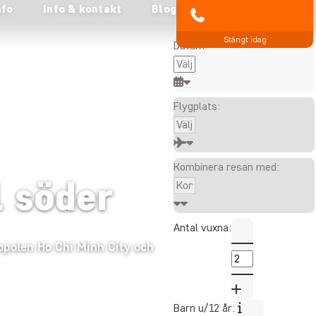
nfo
Info & kontakt
Blog
Alla visade priser är per
021-372 07 99
person
Stängt idag
Datum:
Flygplats:
Kombinera resan med:
l söder
Antal vuxna:
opolen Ho Chi Minh City och
Barn u/12 år: