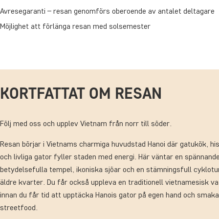
Avresegaranti – resan genomförs oberoende av antalet deltagare
Möjlighet att förlänga resan med solsemester
KORTFATTAT OM RESAN
Följ med oss och upplev Vietnam från norr till söder.
Resan börjar i Vietnams charmiga huvudstad Hanoi där gatukök, hi
och livliga gator fyller staden med energi. Här väntar en spännan
betydelsefulla tempel, ikoniska sjöar och en stämningsfull cyklo
äldre kvarter. Du får också uppleva en traditionell vietnamesisk v
innan du får tid att upptäcka Hanois gator på egen hand och sma
streetfood.