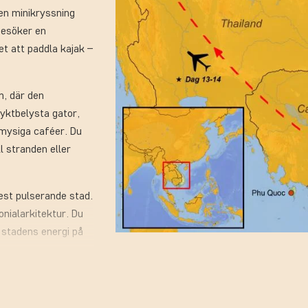
 en minikryssning
besöker en
et att paddla kajak –
m, där den
yktbelysta gator,
mysiga caféer. Du
ll stranden eller
est pulserande stad.
nialarkitektur. Du
 stadens energi på
landskapet och får
emlagad lunch, och i