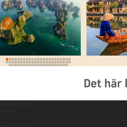
Det här 
Offertförfrågan
Tillbaka