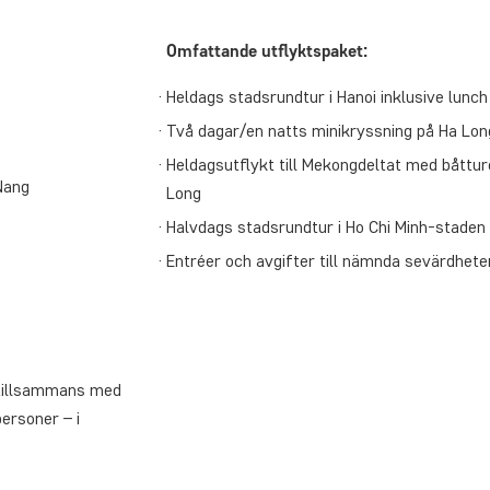
Omfattande utflyktspaket:
Heldags stadsrundtur i Hanoi inklusive lunc
Två dagar/en natts minikryssning på Ha Long
Heldagsutflykt till Mekongdeltat med båtture
Nang
Long
Halvdags stadsrundtur i Ho Chi Minh-staden
Entréer och avgifter till nämnda sevärdhete
r tillsammans med
ersoner – i