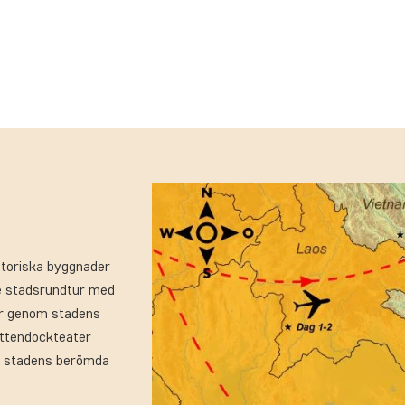
storiska byggnader
de stadsrundtur med
tur genom stadens
attendockteater
ka stadens berömda