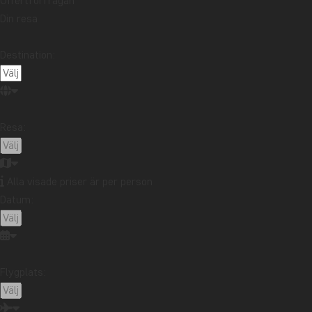
Offertförfrågan
DAG 1
Avresa från vald flyg
Din resa
Destination:
DAG 2
Ankomst till Hanoi
DAG 3
Stadsvandring i Hano
Resa:
DAG 4
Hanoi på egen hand
Alla visade priser är per person
Datum:
DAG 5
Hanoi – Minikryssnin
Flygplats:
DAG 6
Minikryssning i Ha L