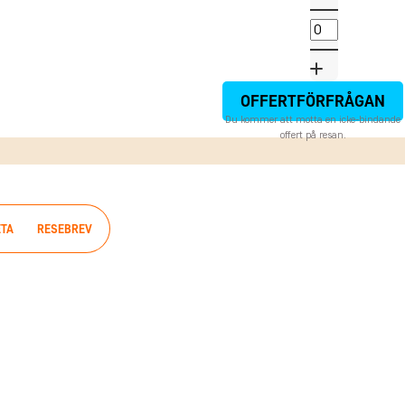
OFFERTFÖRFRÅGAN
Du kommer att motta en icke-bindande
offert på resan.
ETA
RESEBREV