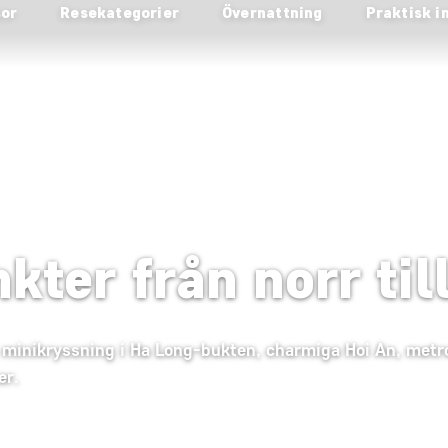
sor
Resekategorier
Övernattning
Praktisk i
ter från norr til
i, minikryssning i Ha Long-bukten, charmiga Hoi An, metr
er.