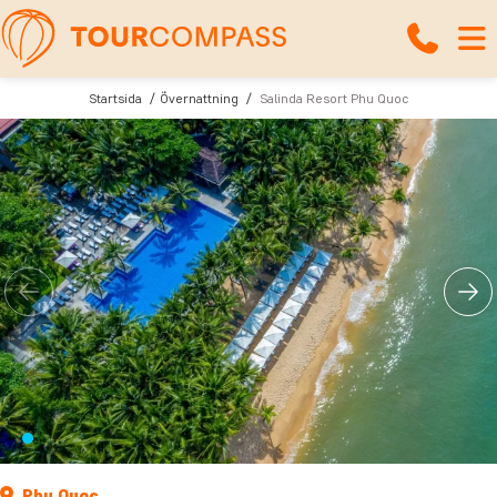
Startsida
Övernattning
Salinda Resort Phu Quoc
Phu Quoc