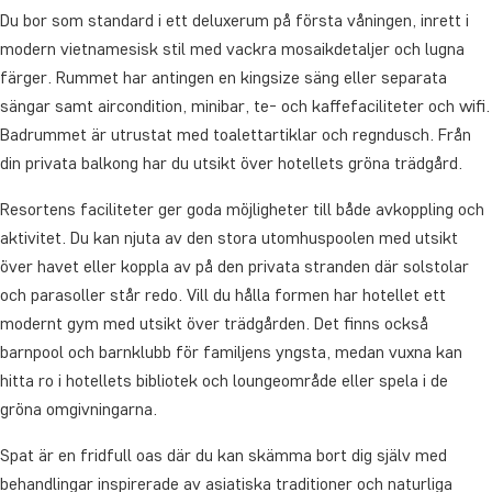
Du bor som standard i ett deluxerum på första våningen, inrett i
modern vietnamesisk stil med vackra mosaikdetaljer och lugna
färger. Rummet har antingen en kingsize säng eller separata
sängar samt aircondition, minibar, te- och kaffefaciliteter och wifi.
Badrummet är utrustat med toalettartiklar och regndusch. Från
din privata balkong har du utsikt över hotellets gröna trädgård.
Resortens faciliteter ger goda möjligheter till både avkoppling och
aktivitet. Du kan njuta av den stora utomhuspoolen med utsikt
över havet eller koppla av på den privata stranden där solstolar
och parasoller står redo. Vill du hålla formen har hotellet ett
modernt gym med utsikt över trädgården. Det finns också
barnpool och barnklubb för familjens yngsta, medan vuxna kan
hitta ro i hotellets bibliotek och loungeområde eller spela i de
gröna omgivningarna.
Spat är en fridfull oas där du kan skämma bort dig själv med
behandlingar inspirerade av asiatiska traditioner och naturliga