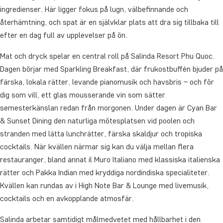
ingredienser. Här ligger fokus på lugn, välbefinnande och
återhämtning, och spat är en självklar plats att dra sig tillbaka till
efter en dag full av upplevelser på ön.
Mat och dryck spelar en central roll på Salinda Resort Phu Quoc.
Dagen börjar med Sparkling Breakfast, där frukostbuffén bjuder på
färska, lokala rätter, levande pianomusik och havsbris – och för
dig som vill, ett glas mousserande vin som sätter
semesterkänslan redan från morgonen. Under dagen är Cyan Bar
& Sunset Dining den naturliga mötesplatsen vid poolen och
stranden med lätta lunchrätter, färska skaldjur och tropiska
cocktails. När kvällen närmar sig kan du välja mellan flera
restauranger, bland annat il Muro Italiano med klassiska italienska
rätter och Pakka Indian med kryddiga nordindiska specialiteter.
Kvällen kan rundas av i High Note Bar & Lounge med livemusik,
cocktails och en avkopplande atmosfär.
Salinda arbetar samtidigt målmedvetet med hållbarhet i den