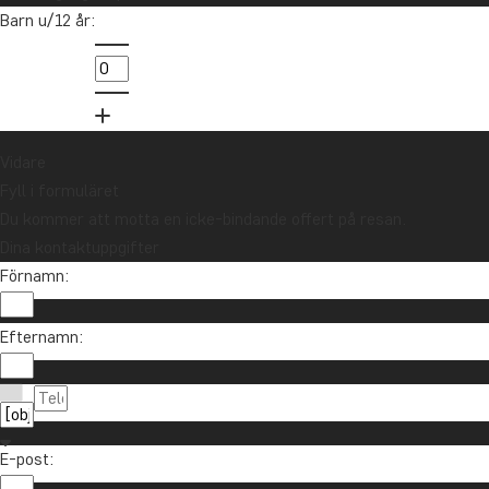
Anmäl dig till vårt nyhetsbrev och delta i
Barn u/12 år:
utlottningen av ett resepresentkort på 10
000 kr.
Anmäl dig
Vidare
Fyll i formuläret
Du kommer att motta en icke-bindande offert på resan.
Dina kontaktuppgifter
Förnamn:
Efternamn:
Kontakta oss
021-372 07 99
Om TourCompass
E-post:
info@tourcompass.se