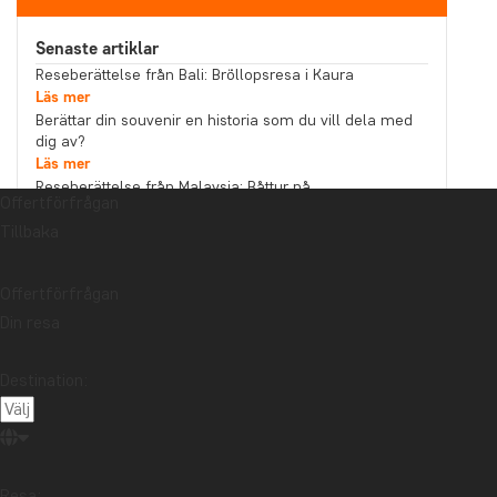
Senaste artiklar
Reseberättelse från Bali: Bröllopsresa i Kaura
Läs mer
Berättar din souvenir en historia som du vill dela med
dig av?
Läs mer
Reseberättelse från Malaysia: Båttur på
Offertförfrågan
Kinabatanganfloden i norra Borneo
Läs mer
Tillbaka
Ämne
Bästa restid
Hållbarhet
Högtider
Offertförfrågan
Din resa
Mat och dryck
Nationalparker
Packlistor
Reseberättelse
Reseguider
Resetips
Destination:
Safari och djurliv
Storstäder
Stränder
Resmål
Afrika
Argentina
Asien
Australien
Bali
Borneo
Botswana
Brasilien
Chile
Resa: