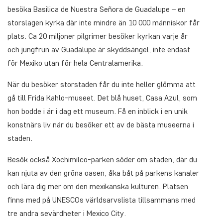
besöka Basilica de Nuestra Señora de Guadalupe – en
storslagen kyrka där inte mindre än 10 000 människor får
plats. Ca 20 miljoner pilgrimer besöker kyrkan varje år
och jungfrun av Guadalupe är skyddsängel, inte endast
för Mexiko utan för hela Centralamerika.
När du besöker storstaden får du inte heller glömma att
gå till Frida Kahlo-museet. Det blå huset, Casa Azul, som
hon bodde i är i dag ett museum. Få en inblick i en unik
konstnärs liv när du besöker ett av de bästa museerna i
staden.
Besök också Xochimilco-parken söder om staden, där du
kan njuta av den gröna oasen, åka båt på parkens kanaler
och lära dig mer om den mexikanska kulturen. Platsen
finns med på UNESCOs världsarvslista tillsammans med
tre andra sevärdheter i Mexico City.