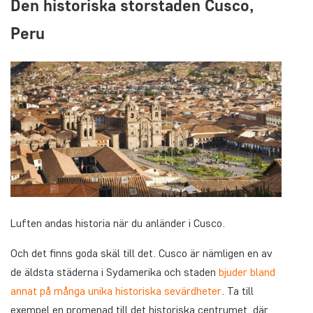
Den historiska storstaden Cusco,
Peru
Luften andas historia när du anländer i Cusco.
Och det finns goda skäl till det. Cusco är nämligen en av
de äldsta städerna i Sydamerika och staden
bjuder bland
annat på många unika historiska sevärdheter
. Ta till
exempel en promenad till det historiska centrumet, där