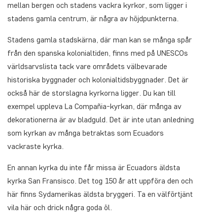
mellan bergen och stadens vackra kyrkor, som ligger i
stadens gamla centrum, är några av höjdpunkterna.
Stadens gamla stadskärna, där man kan se många spår
från den spanska kolonialtiden, finns med på UNESCOs
världsarvslista tack vare områdets välbevarade
historiska byggnader och kolonialtidsbyggnader. Det är
också här de storslagna kyrkorna ligger. Du kan till
exempel uppleva La Compañia-kyrkan, där många av
dekorationerna är av bladguld. Det är inte utan anledning
som kyrkan av många betraktas som Ecuadors
vackraste kyrka.
En annan kyrka du inte får missa är Ecuadors äldsta
kyrka San Fransisco. Det tog 150 år att uppföra den och
här finns Sydamerikas äldsta bryggeri. Ta en välförtjänt
vila här och drick några goda öl.