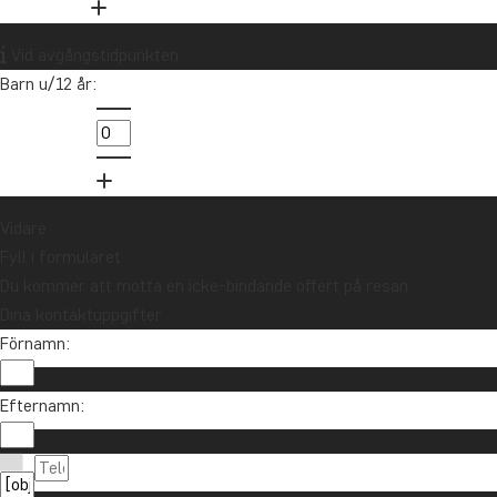
Vill du få reseinspiration och
Vid avgångstidpunkten
nyheter?
Barn u/12 år:
Anmäl dig till vårt nyhetsbrev och delta i
utlottningen av ett resepresentkort på 10
000 kr.
Anmäl dig
Vidare
Fyll i formuläret
Du kommer att motta en icke-bindande offert på resan.
Dina kontaktuppgifter
Förnamn:
Efternamn:
Kontakta oss