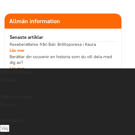
Allmän information
Senaste artiklar
Reseberättelse från Bali: Bröllopsresa i Kaura
Läs mer
Berättar din souvenir en historia som du vill dela med
dig av?
Läs mer
Offertförfrågan
Reseberättelse från Malaysia: Båttur på
Tillbaka
Kinabatanganfloden i norra Borneo
Läs mer
Ämne
Offertförfrågan
Bästa restid
Hållbarhet
Högtider
Din resa
Mat och dryck
Nationalparker
Packlistor
Destination:
Reseberättelse
Reseguider
Resetips
Safari och djurliv
Storstäder
Stränder