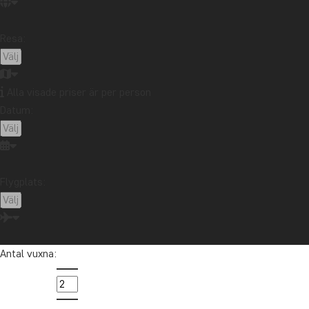
Resmål
Afrika
Argentina
Asien
Australien
Bali
Resa:
Borneo
Botswana
Brasilien
Chile
Colombia
Costa Rica
Ecuador
Alla visade priser är per person
Galápagosöarna
Guatemala
Indonesien
Datum:
Japan
Kambodja
Kanada
Kapstaden
Kenya
Kilimanjaro
Kina
Kuba
Laos
Latinamerika
Madagaskar
Malaysia
Maldiverna
Marocko
Mauritius
Mexiko
Flygplats:
Nordamerika
Nya Zeeland
Oceanien
Panama
Peru
Singapore
Sri Lanka
Sydafrika
Tanzania
Thailand
Uganda
USA
Vietnam
Antal vuxna:
Zambia
Zanzibar