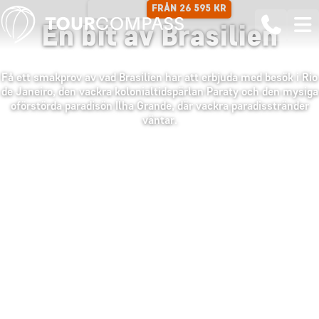
FRÅN 26 595 KR
11 DAGAR
En bit av Brasilien
Få ett smakprov av vad Brasilien har att erbjuda med besök i Rio
de Janeiro, den vackra kolonialtidspärlan Paraty och den mysiga
oförstörda paradisön Ilha Grande, där vackra paradisstränder
väntar.