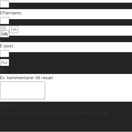
Efternamn:
E-post:
Ev. kommentarer till resan:
Sänd nu
Du kommer att motta en icke-bindande offert på resan.