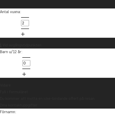
Antal vuxna:
Vid avgångstidpunkten
Barn u/12 år:
Vidare
Fyll i formuläret
Du kommer att motta en icke-bindande offert på resan.
Dina kontaktuppgifter
Förnamn: