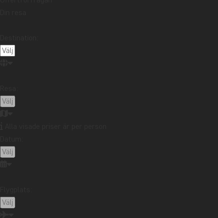
Din resa
Destination:
Resa:
Alla visade priser är per person
Datum:
Flygplats: