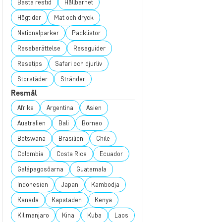
Bästa restid
Hållbarhet
Högtider
Mat och dryck
Nationalparker
Packlistor
Reseberättelse
Reseguider
Resetips
Safari och djurliv
Storstäder
Stränder
Resmål
Afrika
Argentina
Asien
Australien
Bali
Borneo
Botswana
Brasilien
Chile
Colombia
Costa Rica
Ecuador
Galápagosöarna
Guatemala
Indonesien
Japan
Kambodja
Kanada
Kapstaden
Kenya
Kilimanjaro
Kina
Kuba
Laos