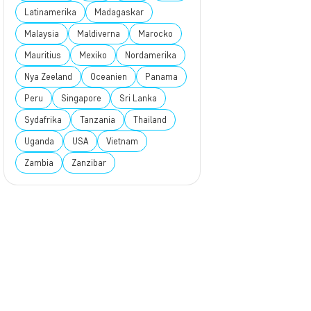
Latinamerika
Madagaskar
Malaysia
Maldiverna
Marocko
Mauritius
Mexiko
Nordamerika
Nya Zeeland
Oceanien
Panama
Peru
Singapore
Sri Lanka
Sydafrika
Tanzania
Thailand
Uganda
USA
Vietnam
Zambia
Zanzibar