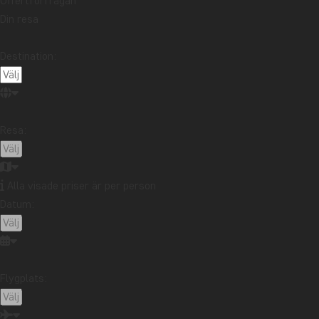
Offertförfrågan
Din resa
Destination:
Resa:
Alla visade priser är per person
Datum:
Mitt personliga tips: Gå på ett sportevenemang med något av de
Yankees (i The Bronx). Det var en upplevelse, även om man inte h
Flygplats:
Nästa stopp är Boston, en tågresa på cirka fyra timmar med Am