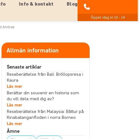
nfo
Info & kontakt
Blog
021-372 07 99
Öppet idag kl 10 - 14
ed Amtrak
Allmän information
Senaste artiklar
Reseberättelse från Bali: Bröllopsresa i
Kaura
Läs mer
Berättar din souvenir en historia som
du vill dela med dig av?
Läs mer
Reseberättelse från Malaysia: Båttur på
Kinabatanganfloden i norra Borneo
Läs mer
Ämne