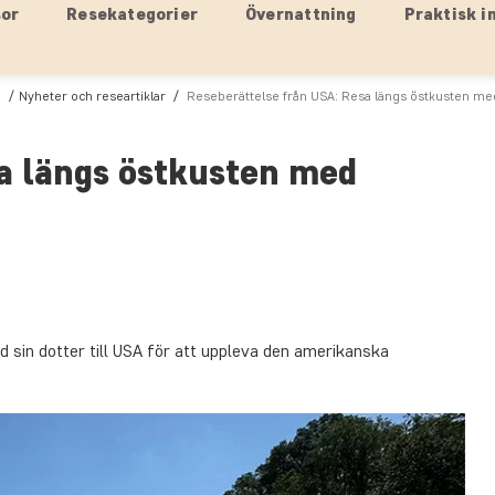
sor
Resekategorier
Övernattning
Praktisk i
a
Nyheter och researtiklar
Reseberättelse från USA: Resa längs östkusten m
a längs östkusten med
sin dotter till USA för att uppleva den amerikanska