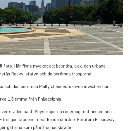
ll fots. Här finns mycket att beundra, t.ex. den urbana
rstås Rocky-statyn och de berömda trapporna.
ake och den berömda Philly cheesesteak-sandwichen här.
rka 1,5 timme från Philadelphia.
iver staden bäst. Skyskraporna reser sig mot himlen och
an – troligen stadens mest kända område. Förutom Broadway,
gger gatorna som på ett schackbräde.