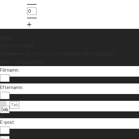
utlottningen av ett resepresentkort på 10
000 kr.
Anmäl dig
Vidare
Fyll i formuläret
Du kommer att motta en icke-bindande offert på resan.
Dina kontaktuppgifter
Förnamn:
Efternamn:
Kontakta oss
021-372 07 99
Om TourCompass
E-post:
info@tourcompass.se
TourCompass A/S
Information
mån-tor: 10-16 | fre: 10-14