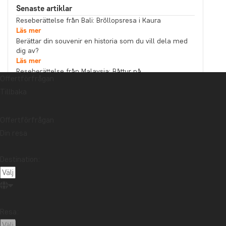
Senaste artiklar
Reseberättelse från Bali: Bröllopsresa i Kaura
Läs mer
Berättar din souvenir en historia som du vill dela med
dig av?
Läs mer
Reseberättelse från Malaysia: Båttur på
Offertförfrågan
Kinabatanganfloden i norra Borneo
Tillbaka
Läs mer
Ämne
Bästa restid
Hållbarhet
Högtider
Offertförfrågan
Din resa
Mat och dryck
Nationalparker
Packlistor
Reseberättelse
Reseguider
Resetips
Destination:
Safari och djurliv
Storstäder
Stränder
Resmål
Afrika
Argentina
Asien
Australien
Bali
Borneo
Botswana
Brasilien
Chile
Resa:
Colombia
Costa Rica
Ecuador