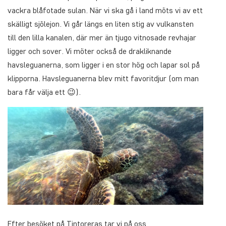
vackra blåfotade sulan. När vi ska gå i land möts vi av ett
skälligt sjölejon. Vi går längs en liten stig av vulkansten
till den lilla kanalen, där mer än tjugo vitnosade revhajar
ligger och sover. Vi möter också de drakliknande
havsleguanerna, som ligger i en stor hög och lapar sol på
klipporna. Havsleguanerna blev mitt favoritdjur (om man
bara får välja ett 😉).
Efter besöket på Tintoreras tar vi på oss