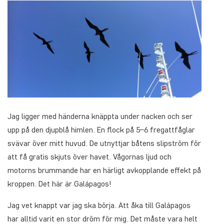
Jag ligger med händerna knäppta under nacken och ser
upp på den djupblå himlen. En flock på 5–6 fregattfåglar
svävar över mitt huvud. De utnyttjar båtens slipström för
att få gratis skjuts över havet. Vågornas ljud och
motorns brummande har en härligt avkopplande effekt på
kroppen. Det här är Galápagos!
Jag vet knappt var jag ska börja. Att åka till Galápagos
har alltid varit en stor dröm för mig. Det måste vara helt