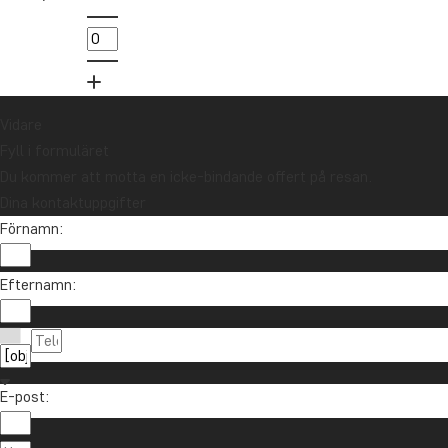
utlottningen av ett resepresentkort på 10
000 kr.
Anmäl dig
Vidare
Fyll i formuläret
Du kommer att motta en icke-bindande offert på resan.
Dina kontaktuppgifter
Förnamn:
Efternamn:
Kontakta oss
021-372 07 99
Om TourCompass
E-post:
info@tourcompass.se
TourCompass A/S
Information