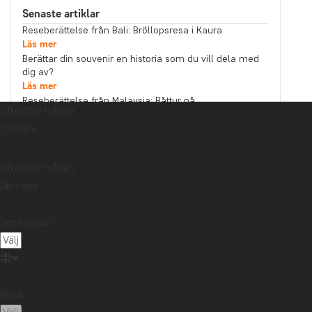
Senaste artiklar
Reseberättelse från Bali: Bröllopsresa i Kaura
Läs mer
Berättar din souvenir en historia som du vill dela med
dig av?
Läs mer
Reseberättelse från Malaysia: Båttur på
Offertförfrågan
Kinabatanganfloden i norra Borneo
Tillbaka
Läs mer
Ämne
Bästa restid
Hållbarhet
Högtider
Offertförfrågan
Din resa
Mat och dryck
Nationalparker
Packlistor
Reseberättelse
Reseguider
Resetips
Destination:
Safari och djurliv
Storstäder
Stränder
Resmål
Afrika
Argentina
Asien
Australien
Bali
Borneo
Botswana
Brasilien
Chile
Resa: