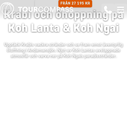
FRÅN 27 195 KR
13 DAGAR
Krabi och öhoppning på
Koh Lanta & Koh Ngai
Upptäck Krabis vackra stränder och se fram emot äventyrlig
öluffning i Andamansjön. Njut av Koh Lantas avslappnade
atmosfär och varva ner på Koh Ngais paradisstränder.