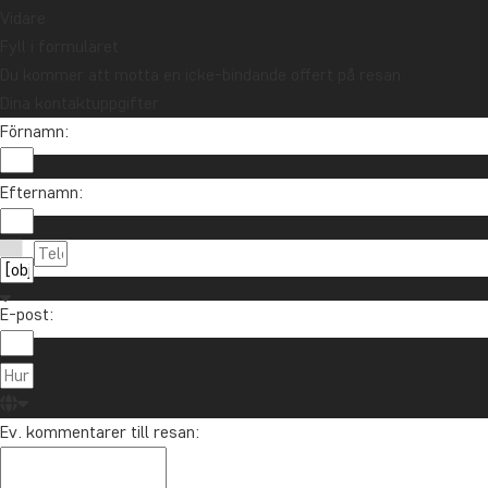
Vidare
Fyll i formuläret
Du kommer att motta en icke-bindande offert på resan.
Dina kontaktuppgifter
Förnamn:
Efternamn:
E-post:
Ev. kommentarer till resan: