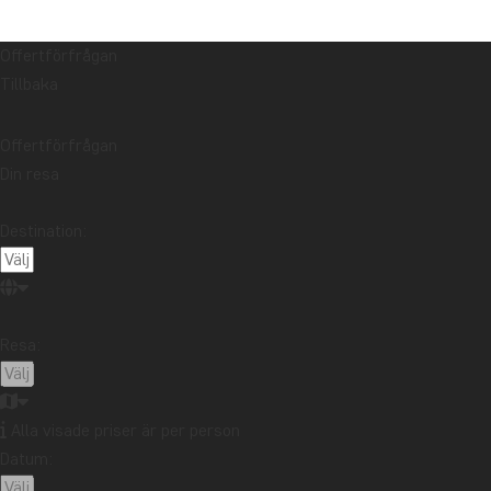
Offertförfrågan
Tillbaka
Offertförfrågan
Din resa
Destination:
Resa:
Alla visade priser är per person
Datum: