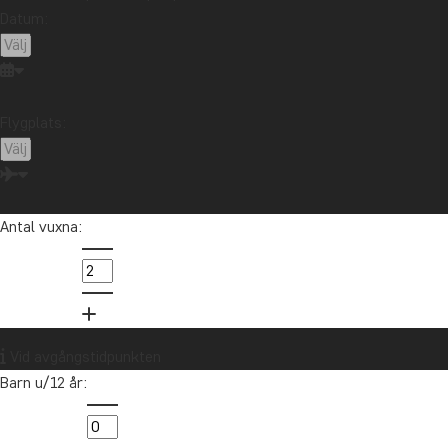
nyheter?
Datum:
Anmäl dig till vårt nyhetsbrev och delta i
utlottningen av ett resepresentkort på 10
000 kr.
Flygplats:
Anmäl dig
Antal vuxna:
Vid avgångstidpunkten
Barn u/12 år:
Kontakta oss
021-372 07 99
Om TourCompass