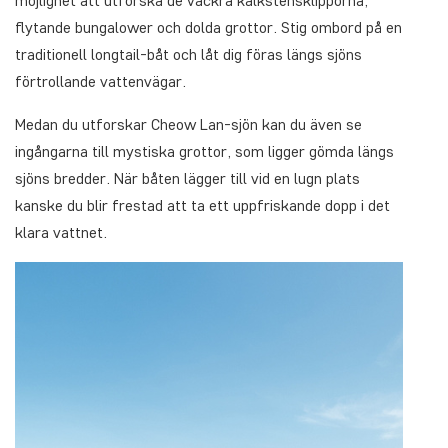
möjlighet att utforska de vackra kalkstensklipporna,
flytande bungalower och dolda grottor. Stig ombord på en
traditionell longtail-båt och låt dig föras längs sjöns
förtrollande vattenvägar.
Medan du utforskar Cheow Lan-sjön kan du även se
ingångarna till mystiska grottor, som ligger gömda längs
sjöns bredder. När båten lägger till vid en lugn plats
kanske du blir frestad att ta ett uppfriskande dopp i det
klara vattnet.