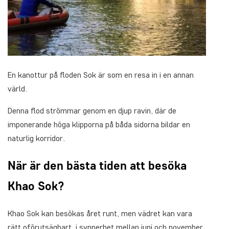
En kanottur på floden Sok är som en resa in i en annan
värld.
Denna flod strömmar genom en djup ravin, där de
imponerande höga klipporna på båda sidorna bildar en
naturlig korridor.
Nä
r
är den bästa tiden att besöka
Khao Sok?
Khao Sok kan besökas året runt, men vädret kan vara
rätt oförutsägbart, i synnerhet mellan juni och november