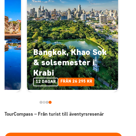
rr
Bangkok, Khao Sok
& solsemester i
Krabi
FRÅN 26 295 KR
12 DAGAR
TourCompass – Från turist till äventyrsresenär