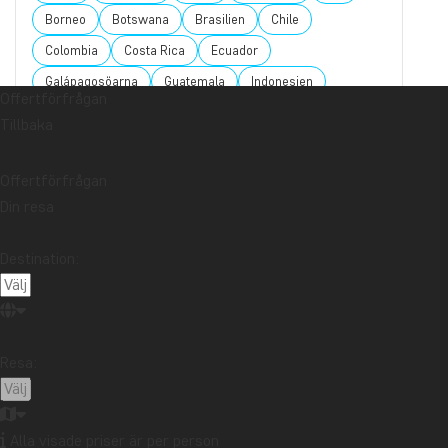
Borneo
Botswana
Brasilien
Chile
Colombia
Costa Rica
Ecuador
Galápagosöarna
Guatemala
Indonesien
Offertförfrågan
Japan
Kambodja
Kanada
Kapstaden
Tillbaka
Kenya
Kilimanjaro
Kina
Kuba
Laos
Latinamerika
Madagaskar
Malaysia
Offertförfrågan
Din resa
Maldiverna
Marocko
Mauritius
Mexiko
Nordamerika
Nya Zeeland
Oceanien
Panama
Destination:
Peru
Singapore
Sri Lanka
Sydafrika
Tanzania
Thailand
Uganda
USA
Vietnam
Zambia
Zanzibar
Resa:
Vill du få reseinspiration och
Alla visade priser är per person