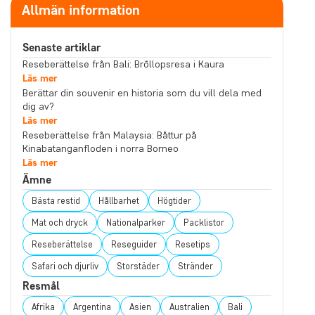
Allmän information
Senaste artiklar
Reseberättelse från Bali: Bröllopsresa i Kaura
Läs mer
Berättar din souvenir en historia som du vill dela med
dig av?
Läs mer
Reseberättelse från Malaysia: Båttur på
Kinabatanganfloden i norra Borneo
Läs mer
Ämne
Bästa restid
Hållbarhet
Högtider
Mat och dryck
Nationalparker
Packlistor
Reseberättelse
Reseguider
Resetips
Safari och djurliv
Storstäder
Stränder
Resmål
Afrika
Argentina
Asien
Australien
Bali