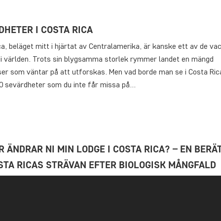
DHETER I COSTA RICA
a, beläget mitt i hjärtat av Centralamerika, är kanske ett av de va
 i världen. Trots sin blygsamma storlek rymmer landet en mängd
ser som väntar på att utforskas. Men vad borde man se i Costa Ric
0 sevärdheter som du inte får missa på…
 ÄNDRAR NI MIN LODGE I COSTA RICA? – EN BERÄ
STA RICAS STRÄVAN EFTER BIOLOGISK MÅNGFALD
 för förtrollande Costa Rica, landet där frodiga regnskogar, vackra
och mångfaldigt djurliv möts, har ökat kraftigt de senaste åren. I 
nde från hela världen söker efter enastående naturupplevelser i de
r efterfrågan på lodger och hotell nått helt nya höjder. Bakom var