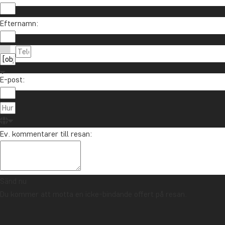
Vill du få reseinspiration och nyheter?
Efternamn:
Anmäl dig till vårt nyhetsbrev och delta i utlottni
E-post:
Om TourCo
TourCompass
021-372 07 99
Ev. kommentarer till resan:
Hasselager C
info@tourcompass.se
DK-8260 Viby
mån-tor: 10-16 | fre: 10-14
CVR-nr.: 286
Sänd nu
Du kommer att motta en icke-bindande offert på resan.
Upphovsrätt © 2006 - 2026 | TourCompass | CVR: 28690924