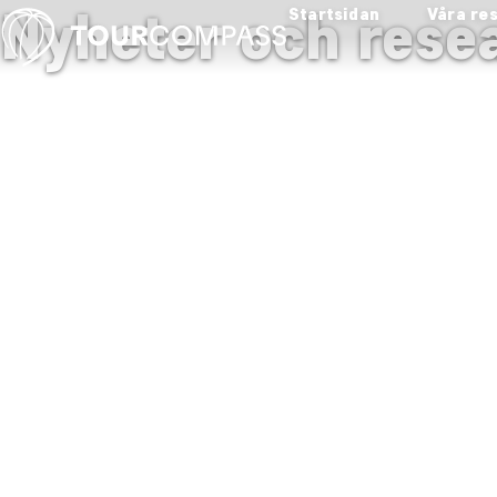
Nyheter och resea
Startsidan
Våra re