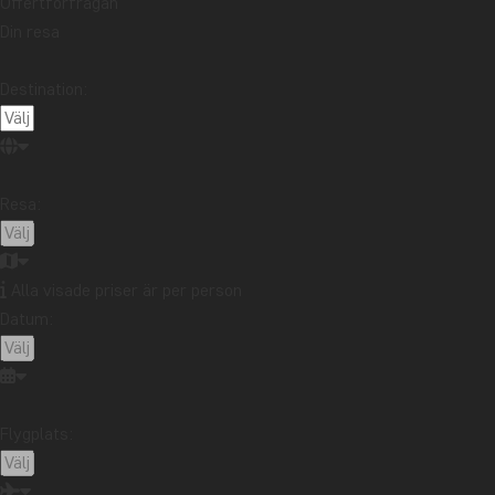
Offertförfrågan
Läs mer
Din resa
Destination:
RESEB
MONTE
I juni 20
Resa:
här. Cost
uppe i l
räckhåll 
Alla visade priser är per person
Läs mer
Datum:
RESEB
ATT KÖ
I januari
Flygplats:
första gå
vara chau