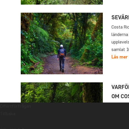
SEVÄR
Costa Ric
länderna
upplevel
samlat 1
Läs mer
VARFÖR
OM CO
Intresset
Offertförfrågan
stränder 
Tillbaka
att resa
landet ha