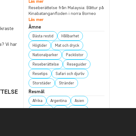
Läs mer
Reseberättelse från Malaysia: Båttur på
Kinabatanganfloden i norra Borneo
Läs mer
Ämne
ckraste
Bästa restid
Hållbarhet
a? Vi har
Högtider
Mat och dryck
Nationalparker
Packlistor
Reseberättelse
Reseguider
Resetips
Safari och djurliv
Storstäder
Stränder
TTELSE
Resmål
Afrika
Argentina
Asien
Australien
Bali
Borneo
takt med
Botswana
Brasilien
Chile
t vackra
Colombia
Costa Rica
Ecuador
je byte…