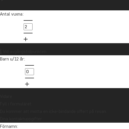
Så när ja
Läs mer
Antal vuxna:
Vid avgångstidpunkten
Barn u/12 år:
1
Vidare
Fyll i formuläret
Du kommer att motta en icke-bindande offert på resan.
Dina kontaktuppgifter
Förnamn: