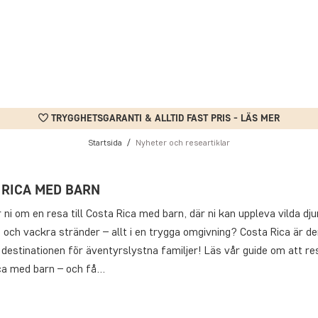
TRYGGHETSGARANTI & ALLTID FAST PRIS - LÄS MER
Startsida
Nyheter och researtiklar
 RICA MED BARN
i om en resa till Costa Rica med barn, där ni kan uppleva vilda djur
och vackra stränder – allt i en trygga omgivning? Costa Rica är de
destinationen för äventyrslystna familjer! Läs vår guide om att resa
ca med barn – och få…