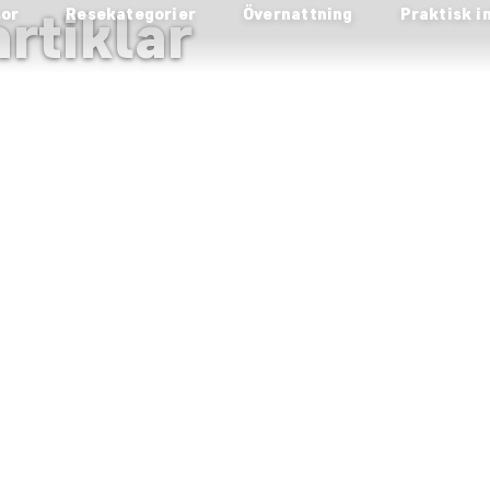
rtiklar
sor
Resekategorier
Övernattning
Praktisk i