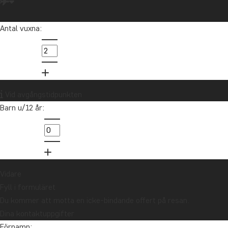
Latinamerika
Madagaskar
Malaysia
Maldiverna
Marocko
Mauritius
Mexiko
Antal vuxna:
Nordamerika
Nya Zeeland
Oceanien
Panama
Peru
Singapore
Sri Lanka
Sydafrika
Tanzania
Thailand
Uganda
USA
Vietnam
Zambia
Zanzibar
Vid avgångstidpunkten
Barn u/12 år:
Vill du få reseinspiration och
nyheter?
Anmäl dig till vårt nyhetsbrev och delta i
utlottningen av ett resepresentkort på 10
Vidare
000 kr.
Fyll i formuläret
Du kommer att motta en icke-bindande offert på resan.
Dina kontaktuppgifter
Anmäl dig
Förnamn: