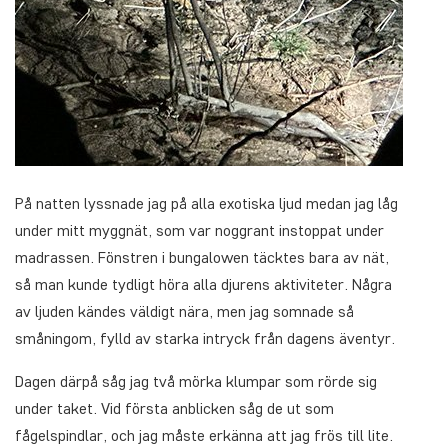
På natten lyssnade jag på alla exotiska ljud medan jag låg
under mitt myggnät, som var noggrant instoppat under
madrassen. Fönstren i bungalowen täcktes bara av nät,
så man kunde tydligt höra alla djurens aktiviteter. Några
av ljuden kändes väldigt nära, men jag somnade så
småningom, fylld av starka intryck från dagens äventyr.
Dagen därpå såg jag två mörka klumpar som rörde sig
under taket. Vid första anblicken såg de ut som
fågelspindlar, och jag måste erkänna att jag frös till lite.