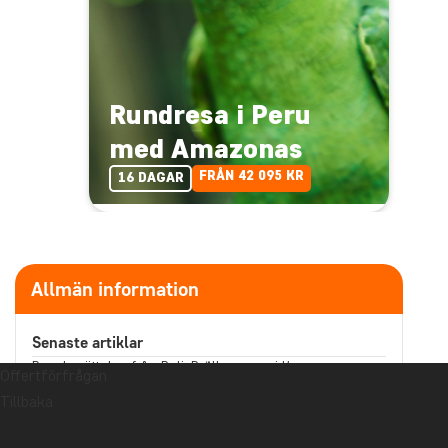
Rundresa i Peru
med Amazonas
FRÅN 42 095 KR
16 DAGAR
Allmän information
Senaste artiklar
Reseberättelse från Bali: Bröllopsresa i Kaura
Offertförfrågan
Läs mer
Tillbaka
Berättar din souvenir en historia som du vill dela med
dig av?
Läs mer