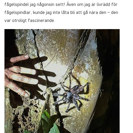
fågelspindel jag någonsin sett! Även om jag är livrädd för
fågelspindlar, kunde jag inte låta bli att gå nära den – den
var otroligt fascinerande.