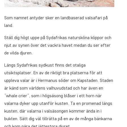
Som namnet antyder sker en landbaserad valsafari på
land.
Ställ dig högt uppe på Sydafrikas natursköna klippor och
njut av synen över det vackra havet medan du ser efter
de vilda djuren.
Längs Sydafrikas sydkust finns det otaliga
utsiktsplatser. En av de riktigt bra platserna för att
uppleva valar är i Hermanus söder om Kapstaden. Staden
är känd som världens valhuvudstad och har även en
”whale crier”, som i högsäsong blåser i ett horn när
valarna dyker upp utanför kusten. Ta en promenad längs
kusten, där valarna i valsäsongen kommer ända in i
bukten. Sätt dig väl tillrätta på en av de många bänkarna
och kom nära det jättestora djuret.