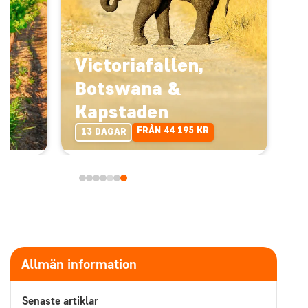
Victoriafallen,
Botswana &
Kapstaden
FRÅN 44 195 KR
13 DAGAR
Allmän information
Senaste artiklar