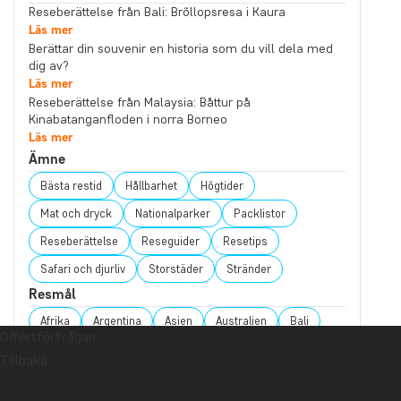
Reseberättelse från Bali: Bröllopsresa i Kaura
Läs mer
Berättar din souvenir en historia som du vill dela med
dig av?
Läs mer
Reseberättelse från Malaysia: Båttur på
Kinabatanganfloden i norra Borneo
Läs mer
Ämne
Bästa restid
Hållbarhet
Högtider
Mat och dryck
Nationalparker
Packlistor
Reseberättelse
Reseguider
Resetips
Safari och djurliv
Storstäder
Stränder
Resmål
Afrika
Argentina
Asien
Australien
Bali
Offertförfrågan
Borneo
Botswana
Brasilien
Chile
Tillbaka
Colombia
Costa Rica
Ecuador