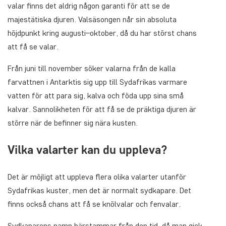
valar finns det aldrig någon garanti för att se de
majestätiska djuren. Valsäsongen når sin absoluta
höjdpunkt kring augusti–oktober, då du har störst chans
att få se valar.
Från juni till november söker valarna från de kalla
farvattnen i Antarktis sig upp till Sydafrikas varmare
vatten för att para sig, kalva och föda upp sina små
kalvar. Sannolikheten för att få se de präktiga djuren är
större när de befinner sig nära kusten.
Vilka valarter kan du uppleva?
Det är möjligt att uppleva flera olika valarter utanför
Sydafrikas kuster, men det är normalt sydkapare. Det
finns också chans att få se knölvalar och fenvalar.
Sydkaparens namn härstammar från den tid, då man gick