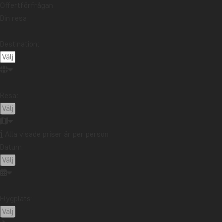
Galápagosöarna
Guatemala
Indonesien
Offertförfrågan
Din resa
Japan
Kambodja
Kanada
Kapstaden
Kenya
Kilimanjaro
Kina
Kuba
Laos
Destination:
Latinamerika
Madagaskar
Malaysia
Maldiverna
Marocko
Mauritius
Mexiko
Nordamerika
Nya Zeeland
Oceanien
Panama
Peru
Singapore
Sri Lanka
Sydafrika
Resa:
Tanzania
Thailand
Uganda
USA
Vietnam
Zambia
Zanzibar
Alla visade priser är per person
Datum:
Vill du få reseinspiration och
nyheter?
Anmäl dig till vårt nyhetsbrev och delta i
Flygplats:
utlottningen av ett resepresentkort på 10
000 kr.