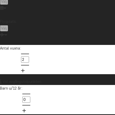
Flygplats:
Antal vuxna:
Vid avgångstidpunkten
Barn u/12 år: