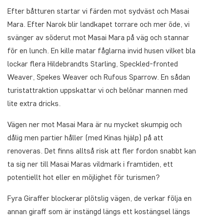
Efter båtturen startar vi färden mot sydväst och Masai
Mara. Efter Narok blir landkapet torrare och mer öde, vi
svänger av söderut mot Masai Mara på väg och stannar
för en lunch. En kille matar fåglarna invid husen vilket bla
lockar flera Hildebrandts Starling, Speckled-fronted
Weaver, Spekes Weaver och Rufous Sparrow. En sådan
turistattraktion uppskattar vi och belönar mannen med
lite extra dricks.
Vägen ner mot Masai Mara är nu mycket skumpig och
dålig men partier håller (med Kinas hjälp) på att
renoveras. Det finns alltså risk att fler fordon snabbt kan
ta sig ner till Masai Maras vildmark i framtiden, ett
potentiellt hot eller en möjlighet för turismen?
Fyra Giraffer blockerar plötslig vägen, de verkar följa en
annan giraff som är instängd längs ett kostängsel längs