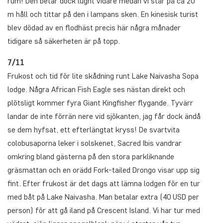
rum! Den betar dock lugnt vidare medan vi står på ca 20
m håll och tittar på den i lampans sken. En kinesisk turist
blev dödad av en flodhäst precis här några månader
tidigare så säkerheten är på topp.
7/11
Frukost och tid för lite skådning runt Lake Naivasha Sopa
lodge. Några African Fish Eagle ses nästan direkt och
plötsligt kommer fyra Giant Kingfisher flygande. Tyvärr
landar de inte förrän nere vid sjökanten, jag får dock ändå
se dem hyfsat, ett efterlängtat kryss! De svartvita
colobusaporna leker i solskenet, Sacred Ibis vandrar
omkring bland gästerna på den stora parkliknande
gräsmattan och en orädd Fork-tailed Drongo visar upp sig
fint. Efter frukost är det dags att lämna lodgen för en tur
med båt på Lake Naivasha. Man betalar extra (40 USD per
person) för att gå iland på Crescent Island. Vi har tur med