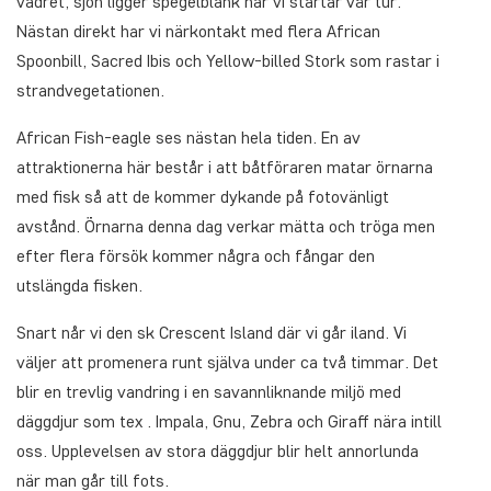
vädret, sjön ligger spegelblank när vi startar vår tur.
Nästan direkt har vi närkontakt med flera African
Spoonbill, Sacred Ibis och Yellow-billed Stork som rastar i
strandvegetationen.
African Fish-eagle ses nästan hela tiden. En av
attraktionerna här består i att båtföraren matar örnarna
med fisk så att de kommer dykande på fotovänligt
avstånd. Örnarna denna dag verkar mätta och tröga men
efter flera försök kommer några och fångar den
utslängda fisken.
Snart når vi den sk Crescent Island där vi går iland. Vi
väljer att promenera runt själva under ca två timmar. Det
blir en trevlig vandring i en savannliknande miljö med
däggdjur som tex . Impala, Gnu, Zebra och Giraff nära intill
oss. Upplevelsen av stora däggdjur blir helt annorlunda
när man går till fots.