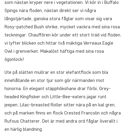
som nästan kryper nere i vegetationen. Vi kör in i Buffalo
Spings nära floden, nästan direkt ser vi några
långstjärtade, ganska stora fåglar som visar sig vara
Rosy-patched Bush shrike, mycket vackra med sina rosa
teckningar. Chauffören kör under ett stort träd vid floden,
vi lyfter blicken och hittar två mäktiga Verreaux Eagle
Owl i grenverket. Makalöst häftiga med sina rosa
ögonlock!
Ute på slätten mullrar en stor elefantflock som bla
innehållande en stor tjur som gör närmanden mot
honorna. En elegant stäpphökshane drar förbi, Grey-
headed Kingfisker och Little-Bee-eaters jagar runt
jeepen, Lilac-breasted Roller sitter nära på en kal gren,
och på marken finns en flock Crested Francolin och några
Rufous Chatterer. Det är med andra ord fåglar överallt i
en härlig blandning.