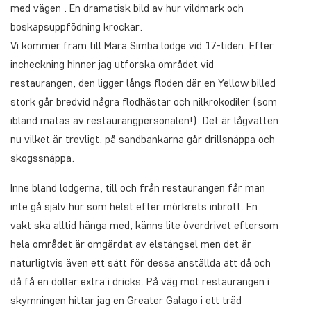
med vägen . En dramatisk bild av hur vildmark och
boskapsuppfödning krockar.
Vi kommer fram till Mara Simba lodge vid 17-tiden. Efter
incheckning hinner jag utforska området vid
restaurangen, den ligger långs floden där en Yellow billed
stork går bredvid några flodhästar och nilkrokodiler (som
ibland matas av restaurangpersonalen!). Det är lågvatten
nu vilket är trevligt, på sandbankarna går drillsnäppa och
skogssnäppa.
Inne bland lodgerna, till och från restaurangen får man
inte gå själv hur som helst efter mörkrets inbrott. En
vakt ska alltid hänga med, känns lite överdrivet eftersom
hela området är omgärdat av elstängsel men det är
naturligtvis även ett sätt för dessa anställda att då och
då få en dollar extra i dricks. På väg mot restaurangen i
skymningen hittar jag en Greater Galago i ett träd