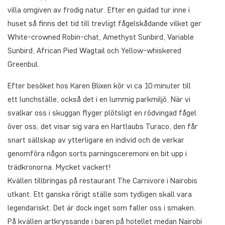
villa omgiven av frodig natur. Efter en guidad tur inne i
huset så finns det tid till trevligt fågelskådande vilket ger
White-crowned Robin-chat, Amethyst Sunbird, Variable
Sunbird, African Pied Wagtail och Yellow-whiskered
Greenbul.
Efter besöket hos Karen Blixen kör vi ca 10 minuter till
ett lunchställe, också det i en lummig parkmiljö. När vi
svalkar oss i skuggan flyger plötsligt en rödvingad fågel
över oss, det visar sig vara en Hartlaubs Turaco, den får
snart sällskap av ytterligare en individ och de verkar
genomföra någon sorts parningsceremoni en bit upp i
trädkronorna. Mycket vackert!
Kvällen tillbringas på restaurant The Carnivore i Nairobis
utkant. Ett ganska rörigt ställe som tydligen skall vara
legendariskt. Det är dock inget som faller oss i smaken.
På kvällen artkryssande i baren på hotellet medan Nairobi