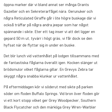
öppna marker där vi bland annat ser många Grants
Gazeller och en Sekreterarfågel nära. Gerunuker och
några Reticulated Giraffe går i lite högre buskage där vi
också träffar på några andra jeepar som har något
spännande i sikte. Eter ett tag inser vi att det ligger en
gepard 50 m ut, tyvärr i högt gräs, vi får dock se den
hyfsat när de flyttar sig in under en buske.
Det blir lunch vid vattenhålet på lodgen tillsammans med
de fantastiska fåglarna överallt igen. Kocken slänger ut
brödsmulor vilket fåglarna gillar. En Grevys Zebra tar
skyggt några snabba klunkar ur vattenhålet.
På eftermiddagen kör vi söderut med sikte på parken
söder om floden Buffalo Springs. Vid bron över floden gör
vi ett kort stopp vilket ger Grey Woodpecker, Southern
Black Flycatcher och den märkliga Grey Wren-Warbler