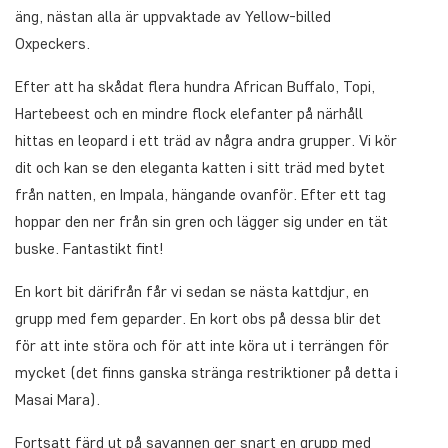
äng, nästan alla är uppvaktade av Yellow-billed
Oxpeckers.
Efter att ha skådat flera hundra African Buffalo, Topi,
Hartebeest och en mindre flock elefanter på närhåll
hittas en leopard i ett träd av några andra grupper. Vi kör
dit och kan se den eleganta katten i sitt träd med bytet
från natten, en Impala, hängande ovanför. Efter ett tag
hoppar den ner från sin gren och lägger sig under en tät
buske. Fantastikt fint!
En kort bit därifrån får vi sedan se nästa kattdjur, en
grupp med fem geparder. En kort obs på dessa blir det
för att inte störa och för att inte köra ut i terrängen för
mycket (det finns ganska stränga restriktioner på detta i
Masai Mara).
Fortsatt färd ut på savannen ger snart en grupp med