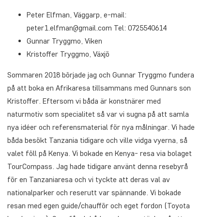
Peter Elfman, Väggarp, e-mail:
peter1.elfman@gmail.com Tel: 0725540614
Gunnar Tryggmo, Viken
Kristoffer Tryggmo, Växjö
Sommaren 2018 började jag och Gunnar Tryggmo fundera
på att boka en Afrikaresa tillsammans med Gunnars son
Kristoffer. Eftersom vi båda är konstnärer med
naturmotiv som specialitet så var vi sugna på att samla
nya idéer och referensmaterial för nya målningar. Vi hade
båda besökt Tanzania tidigare och ville vidga vyerna, så
valet föll på Kenya. Vi bokade en Kenya- resa via bolaget
TourCompass. Jag hade tidigare använt denna resebyrå
för en Tanzaniaresa och vi tyckte att deras val av
nationalparker och reserutt var spännande. Vi bokade
resan med egen guide/chaufför och eget fordon (Toyota