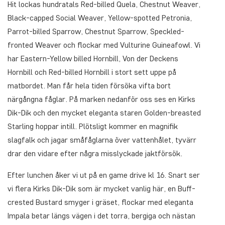
Hit lockas hundratals Red-billed Quela, Chestnut Weaver,
Black-capped Social Weaver, Yellow-spotted Petronia,
Parrot-billed Sparrow, Chestnut Sparrow, Speckled-
fronted Weaver och flockar med Vulturine Guineafowl. Vi
har Eastern-Yellow billed Hornbill, Von der Deckens
Hornbill och Red-billed Hornbill i stort sett uppe på
matbordet. Man får hela tiden försöka vifta bort
närgångna fåglar. På marken nedanför oss ses en Kirks
Dik-Dik och den mycket eleganta staren Golden-breasted
Starling hoppar intill. Plötsligt kommer en magnifik
slagfalk och jagar småfåglarna över vattenhålet, tyvärr
drar den vidare efter några misslyckade jaktförsök.
Efter lunchen åker vi ut på en game drive kl 16. Snart ser
vi flera Kirks Dik-Dik som är mycket vanlig här, en Buff-
crested Bustard smyger i gräset, flockar med eleganta
Impala betar längs vägen i det torra, bergiga och nästan