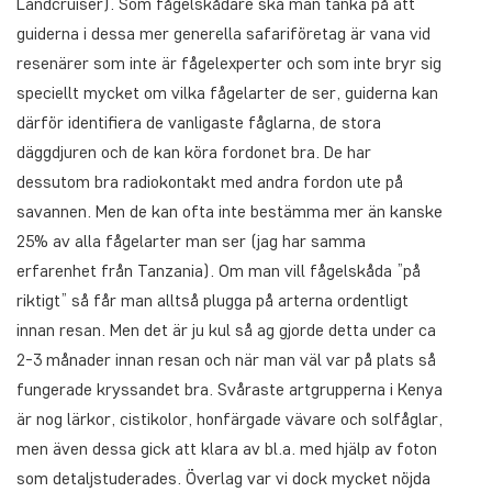
Landcruiser). Som fågelskådare ska man tänka på att
guiderna i dessa mer generella safariföretag är vana vid
resenärer som inte är fågelexperter och som inte bryr sig
speciellt mycket om vilka fågelarter de ser, guiderna kan
därför identifiera de vanligaste fåglarna, de stora
däggdjuren och de kan köra fordonet bra. De har
dessutom bra radiokontakt med andra fordon ute på
savannen. Men de kan ofta inte bestämma mer än kanske
25% av alla fågelarter man ser (jag har samma
erfarenhet från Tanzania). Om man vill fågelskåda ”på
riktigt” så får man alltså plugga på arterna ordentligt
innan resan. Men det är ju kul så ag gjorde detta under ca
2-3 månader innan resan och när man väl var på plats så
fungerade kryssandet bra. Svåraste artgrupperna i Kenya
är nog lärkor, cistikolor, honfärgade vävare och solfåglar,
men även dessa gick att klara av bl.a. med hjälp av foton
som detaljstuderades. Överlag var vi dock mycket nöjda