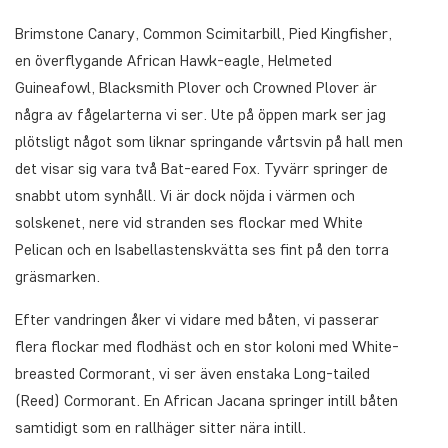
Brimstone Canary, Common Scimitarbill, Pied Kingfisher,
en överflygande African Hawk-eagle, Helmeted
Guineafowl, Blacksmith Plover och Crowned Plover är
några av fågelarterna vi ser. Ute på öppen mark ser jag
plötsligt något som liknar springande vårtsvin på hall men
det visar sig vara två Bat-eared Fox. Tyvärr springer de
snabbt utom synhåll. Vi är dock nöjda i värmen och
solskenet, nere vid stranden ses flockar med White
Pelican och en Isabellastenskvätta ses fint på den torra
gräsmarken.
Efter vandringen åker vi vidare med båten, vi passerar
flera flockar med flodhäst och en stor koloni med White-
breasted Cormorant, vi ser även enstaka Long-tailed
(Reed) Cormorant. En African Jacana springer intill båten
samtidigt som en rallhäger sitter nära intill.