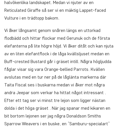
halvökenlika landskapet. Medan vi njuter av en
Reticulated Giraffe så ser vi en mäktig Lappet-faced
Vulture i en trädtopp bakom.
Vi åker långsamt genom snåren längs en uttorkad
flodbädd och hittar flockar med Gerunuk och de första
elefanterna på lite högre höjd. Vi åker ditåt och kan njuta
av en liten elefantflock i de låga kvällsljuset medan en
Buff-crested Bustard går i gräset intill. Några högljudda
fåglar visar sig vara Orange-bellied Parrots. Kvällen
avslutas med en tur ner på de låglänta markerna där
Taita Fiscal ses i buskarna medan vi åker mot några
andra Jeepar som verkar ha hittat något intressant .
Efter ett tag ser vi minst tre lejon som ligger nästan
dolda i det höga gräset . När jag spanar med kikaren en
bit bortom lejonen ser jag några Donaldson Smiths
Sparrow Weavers i en buske, en ”Samburu-specialart”