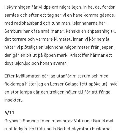
I skymningen får vi tips om några lejon, in hel del fordon
samlas och efter ett tag ser vi en hane komma gående,
med radiohalsband och tunn man, lejonhanarna här i
Samburu har ofta små manar, kanske en anpassning till
det torrare och varmare klimatet. Innan vi kör hemåt
hittar vi plötsligt en lejonhona någon meter från jeepen,
den går en bit ut på öppen mark. Kristoffer härmar ett
dovt lejonljud och honan svarar!
Efter kvällsmaten går jag utanför mitt rum och med
ficklampa hittar jag en Lesser Galago (ett spökdjur) invid
en stor lampa där den troligen håller till för att fånga
insekter.
6/11
Gryning i Samburu med massor av Vulturine Guinefowl
runt lodgen. En D`Arnauds Barbet skymtar i buskarna.