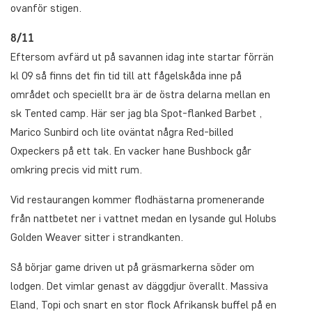
ovanför stigen.
8/11
Eftersom avfärd ut på savannen idag inte startar förrän
kl 09 så finns det fin tid till att fågelskåda inne på
området och speciellt bra är de östra delarna mellan en
sk Tented camp. Här ser jag bla Spot-flanked Barbet ,
Marico Sunbird och lite oväntat några Red-billed
Oxpeckers på ett tak. En vacker hane Bushbock går
omkring precis vid mitt rum.
Vid restaurangen kommer flodhästarna promenerande
från nattbetet ner i vattnet medan en lysande gul Holubs
Golden Weaver sitter i strandkanten.
Så börjar game driven ut på gräsmarkerna söder om
lodgen. Det vimlar genast av däggdjur överallt. Massiva
Eland, Topi och snart en stor flock Afrikansk buffel på en