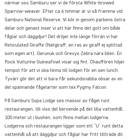
närmar oss Samburu ser vi de första White-browed
Sparrow-weaver. Efter ca 6 timmar är vi så framme vid
Samburu National Reserve. Vi kör in genom parkens östra
delar och genast inser vi att här finns det gott om både
fåglar och däggdjur! Det dröjer inte länge förrän vi har
Reticulated Giraffe (Nätgiraff, en ras av giraff ej splittad
som egen art), Gerunuk och Grevys Zebra nära bilen. En
flock Vulturine Guineafowl visar sig fint. Chauffören höjer
tempot för att vi ska hinna till lodgen för en sen lunch.
Tyvärr gör det att vi bara får sekundsnabba obsar av en
del spännande fågelarter som tex Pygmy Falcon.
På Samburo Sopa Lodge ses massor av fågel runt
restaurangen, till viss del beroende på det lilla vattenhål,
100 meter ut i bushen, som finns mellan lodgerna.
Lodgerna och restaurangen ligger som ett ”U” runt detta
vattenhål så att däggdjur och fåglar har fritt tillträde dit.