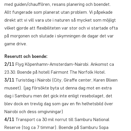
med guiden/chauffören, resans planering och boendet.
Allt fungerade som planerat utan problem. Vi påpekade
direkt att vi vill vara ute i naturen så mycket som möjligt
vilket gjorde att flexibiliteten var stor och vi startade ofta
på morgonen och slutade i skymningen de dagar det var
game drive.
Reserutt och boende:
2/11
Flyg Köpenhamn-Amsterdam-Nairobi. Ankomst ca
23.30. Boende på hotell Fairmont The Norfolk Hotel.
3/11
Turistdag i Nairobi (City, Giraffe center, Karen Blixen
museet). (jag försökte byta ut denna dag mot en extra
dag i Samburu men det gick inte enligt resebolaget, det
blev dock en trevlig dag som gav en fin helhetsbild över
Nairobi och dess omgivningar)
4/11
Transport ca 30 mil norrut till Samburu National
Reserve (tog ca 7 timmar). Boende på Samburu Sopa