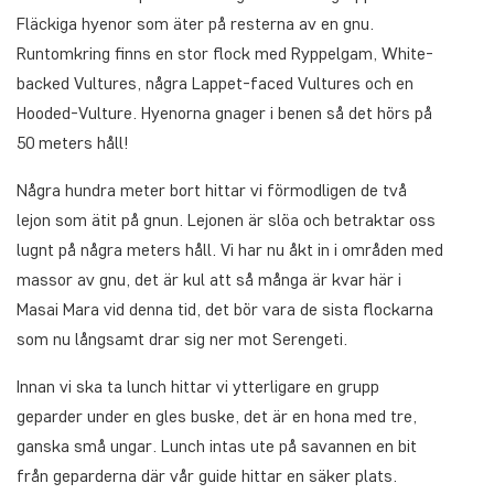
Fläckiga hyenor som äter på resterna av en gnu.
Runtomkring finns en stor flock med Ryppelgam, White-
backed Vultures, några Lappet-faced Vultures och en
Hooded-Vulture. Hyenorna gnager i benen så det hörs på
50 meters håll!
Några hundra meter bort hittar vi förmodligen de två
lejon som ätit på gnun. Lejonen är slöa och betraktar oss
lugnt på några meters håll. Vi har nu åkt in i områden med
massor av gnu, det är kul att så många är kvar här i
Masai Mara vid denna tid, det bör vara de sista flockarna
som nu långsamt drar sig ner mot Serengeti.
Innan vi ska ta lunch hittar vi ytterligare en grupp
geparder under en gles buske, det är en hona med tre,
ganska små ungar. Lunch intas ute på savannen en bit
från geparderna där vår guide hittar en säker plats.