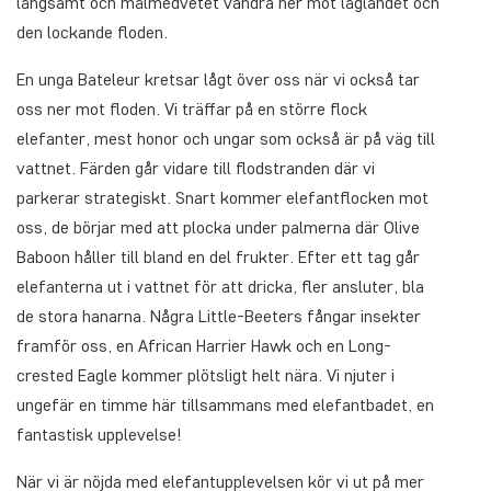
långsamt och målmedvetet vandra ner mot låglandet och
den lockande floden.
En unga Bateleur kretsar lågt över oss när vi också tar
oss ner mot floden. Vi träffar på en större flock
elefanter, mest honor och ungar som också är på väg till
vattnet. Färden går vidare till flodstranden där vi
parkerar strategiskt. Snart kommer elefantflocken mot
oss, de börjar med att plocka under palmerna där Olive
Baboon håller till bland en del frukter. Efter ett tag går
elefanterna ut i vattnet för att dricka, fler ansluter, bla
de stora hanarna. Några Little-Beeters fångar insekter
framför oss, en African Harrier Hawk och en Long-
crested Eagle kommer plötsligt helt nära. Vi njuter i
ungefär en timme här tillsammans med elefantbadet, en
fantastisk upplevelse!
När vi är nöjda med elefantupplevelsen kör vi ut på mer