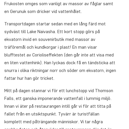
Frukosten omges som vanligt av massor av fåglar samt
en Gerunuk som dricker vid vattenhålet.
Transportdagen startar sedan med en lång färd mot
sydväst till Lake Naivasha. Ett kort stopp görs på
ekvatorn invid en souvenirbutik med massor av
träföremål och kundkorgar i plast! En man visar
blufftestet av Corioliseffekten (den går inte att visa med
en liten vattenhink). Han lyckas dock få en tändsticka att
snurra i olika riktningar norr och söder om ekvatorn, ingen
fattar hur han gör tricket.
Mitt på dagen stannar vi för ett lunchstopp vid Thomson
Falls, ett ganska imponerande vattenfall i lummig miljö.
Innan vi äter på restaurangen intill går vi för att titta på
fallet från en utsiktspunkt. Tyvärr är turistfällan
komplett med påträngande människor. Vi tar några