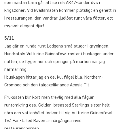
som nästan bara går att se i sk AK47-länder dvs i
krigszoner. Vid kvällsmaten kommer plötsligt en genett in
i restaurangen, den vandrar ljudlöst runt våra fötter, ett
mycket elegant djur!
5/11
Jag går en runda runt Lodgens små stugor i gryningen.
Hundratals Vulturine Guineafowl rastar i buskagen under
natten, de flyger ner och springer på marken när jag
närmar mig.
I buskagen hittar jag en del kul fågel bl.a. Northern-
Crombec och den talgoxeliknande Acasia Tit.
Frukosten blir kort men trevlig med alla fåglar
runtomkring oss. Golden-breasted Starlings sitter helt
nära och vattenhålet lockar till sig Vulturine Guineafowl.
Två Fan-tailed Raven är närgångna invid
restaurangborden.