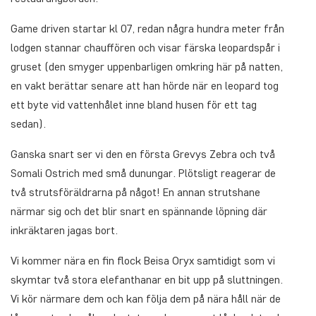
Game driven startar kl 07, redan några hundra meter från
lodgen stannar chauffören och visar färska leopardspår i
gruset (den smyger uppenbarligen omkring här på natten,
en vakt berättar senare att han hörde när en leopard tog
ett byte vid vattenhålet inne bland husen för ett tag
sedan).
Ganska snart ser vi den en första Grevys Zebra och två
Somali Ostrich med små dunungar. Plötsligt reagerar de
två strutsföräldrarna på något! En annan strutshane
närmar sig och det blir snart en spännande löpning där
inkräktaren jagas bort.
Vi kommer nära en fin flock Beisa Oryx samtidigt som vi
skymtar två stora elefanthanar en bit upp på sluttningen.
Vi kör närmare dem och kan följa dem på nära håll när de