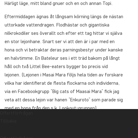
Härligt läge, mitt bland gnuer och en och annan Topi.
Eftermiddagen ägnas åt långsam körning längs de nästan
uttorkade vattendragen. Flodhästar och gigantiska
nilkrokodiler ses överallt och efter ett tag hittar vi själva
en stor lejonhane. Snart ser vi att den är i par med en
hona och vi betraktar deras parningsbestyr under kanske
en halvtimme. En Bateleur ses i ett träd bakom på långt
håll och två Littel Bee-eaters bygger bo precis vid
lejonen. (Lejonen i Masai Mara följs hela tiden av forskare
vilka har identifierat de flesta flockarna och individerna,
via en Facebookgrupp ”Big cats of Maasai Mara” fick jag
veta att dessa lejon var hanen ”Enkuroto” som parade sig
med en hona från den s.k. Lookout-gruppen).
Offertförfrågan
Tillbaka
9/11
Idag kör vi ut på savannen vid gryningen kl 07. Flockar
med Zebra, Topi och Giraff finns snart bredvid oss när vi