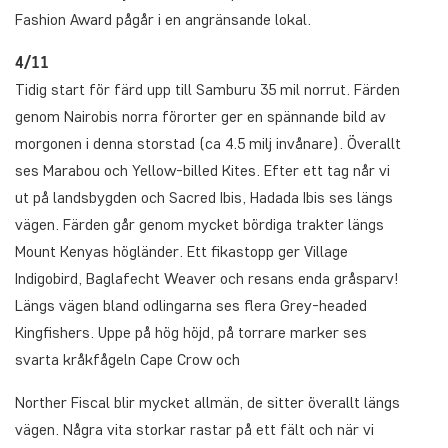
Fashion Award pågår i en angränsande lokal.
4/11
Tidig start för färd upp till Samburu 35 mil norrut. Färden
genom Nairobis norra förorter ger en spännande bild av
morgonen i denna storstad (ca 4.5 milj invånare). Överallt
ses Marabou och Yellow-billed Kites. Efter ett tag når vi
ut på landsbygden och Sacred Ibis, Hadada Ibis ses längs
vägen. Färden går genom mycket bördiga trakter längs
Mount Kenyas högländer. Ett fikastopp ger Village
Indigobird, Baglafecht Weaver och resans enda gråsparv!
Längs vägen bland odlingarna ses flera Grey-headed
Kingfishers. Uppe på hög höjd, på torrare marker ses
svarta kråkfågeln Cape Crow och
Norther Fiscal blir mycket allmän, de sitter överallt längs
vägen. Några vita storkar rastar på ett fält och när vi