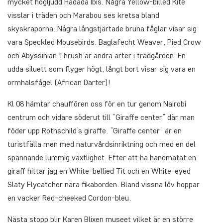
mycket högljudd Hadada Ibis. Några Yellow-billed Kite
visslar i träden och Marabou ses kretsa bland
skyskraporna. Några långstjärtade bruna fåglar visar sig
vara Speckled Mousebirds. Baglafecht Weaver, Pied Crow
och Abyssinian Thrush är andra arter i trädgården. En
udda siluett som flyger högt, långt bort visar sig vara en
ormhalsfågel (African Darter)!
Kl 08 hämtar chauffören oss för en tur genom Nairobi
centrum och vidare söderut till ”Giraffe center” där man
föder upp Rothschild’s giraffe. ”Giraffe center” är en
turistfälla men med naturvårdsinriktning och med en del
spännande lummig växtlighet. Efter att ha handmatat en
giraff hittar jag en White-bellied Tit och en White-eyed
Slaty Flycatcher nära fikaborden. Bland vissna löv hoppar
en vacker Red-cheeked Cordon-bleu.
Nästa stopp blir Karen Blixen museet vilket är en större