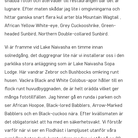
snabba foton och återväder till restaurangen där det är
lugnare. Efter maten skådar jag lite i omgivningarna och
hittar ganska snart flera kul arter bla Mountain Wagtail ,
African Yellow White-eye, Grey Cuckooshrike, Green-
headed Sunbird, Northern Double-collared Sunbird.
Vi är framme vid Lake Naivasha en timme innan
solnedgång, det duggregnar lite när vi installerar oss i den
parklika stora anläggning som är Lake Naivasha Sopa
Lodge. Här vandrar Zebror och Bushbocks omkring runt
husen. Vackra Black and White Colobus-apor håller till en
flock runt huvudbyggnaden, de är helt orädda vilket ger
många fototillfällen. Jag hinner gå en runda i parken och
ser African Hoopoe, Black-lored Babblers, Arrow-Marked
Babblers och en Black-cuckoo nära. Efter kvällsmaten är
det obligatoriskt att ha med en säkerhetsvakt. Vi förstår
varför när vi ser en Flodhäst i lampljuset utanför våra