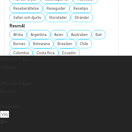
Reseberättelse
Reseguider
Resetips
Safari och djurliv
Storstäder
Stränder
Resmål
Afrika
Argentina
Asien
Australien
Bali
Borneo
Botswana
Brasilien
Chile
Colombia
Costa Rica
Ecuador
Offertförfrågan
Galápagosöarna
Guatemala
Indonesien
Tillbaka
Japan
Kambodja
Kanada
Kapstaden
Kenya
Kilimanjaro
Kina
Kuba
Laos
Offertförfrågan
Latinamerika
Madagaskar
Malaysia
Din resa
Maldiverna
Marocko
Mauritius
Mexiko
Destination:
Nordamerika
Nya Zeeland
Oceanien
Panama
Peru
Singapore
Sri Lanka
Sydafrika
Tanzania
Thailand
Uganda
USA
Vietnam