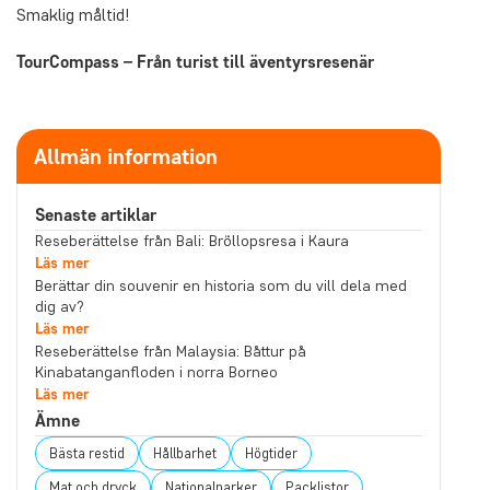
Smaklig måltid!
TourCompass – Från turist till äventyrsresenär
Allmän information
Senaste artiklar
Reseberättelse från Bali: Bröllopsresa i Kaura
Läs mer
Berättar din souvenir en historia som du vill dela med
dig av?
Läs mer
Reseberättelse från Malaysia: Båttur på
Kinabatanganfloden i norra Borneo
Läs mer
Ämne
Bästa restid
Hållbarhet
Högtider
Mat och dryck
Nationalparker
Packlistor