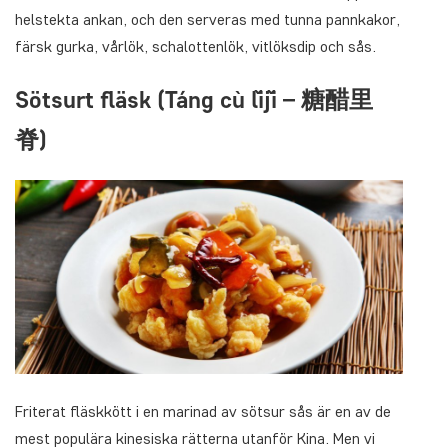
helstekta ankan, och den serveras med tunna pannkakor,
färsk gurka, vårlök, schalottenlök, vitlöksdip och sås.
Sötsurt fläsk (Táng cù lǐjǐ –
糖醋里
脊
)
Friterat fläskkött i en marinad av sötsur sås är en av de
mest populära kinesiska rätterna utanför Kina. Men vi