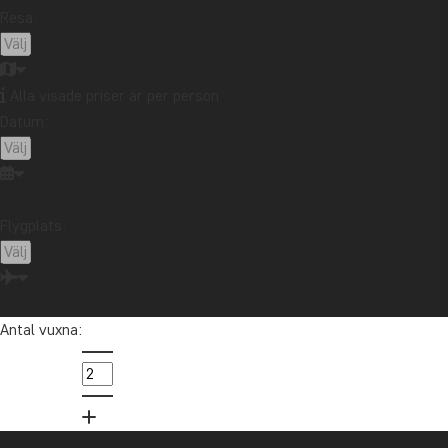
Zambia
Zanzibar
Resa:
Alla visade priser är per person
Vill du få reseinspiration och
Datum:
nyheter?
Anmäl dig till vårt nyhetsbrev och delta i
utlottningen av ett resepresentkort på 10
000 kr.
Flygplats:
Anmäl dig
Antal vuxna: