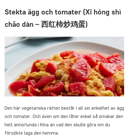
Stekta ägg och tomater (Xī hóng shì
chǎo dàn – 西红柿炒鸡蛋)
Den här vegetariska rätten består i all sin enkelhet av ägg
och tomater. Och även om den låter enkel så smakar den
helt annorlunda i Kina än vad den skulle göra om du
försökte laga den hemma.