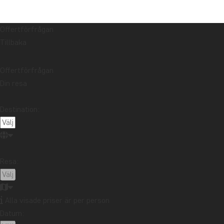
Offertförfrågan
Tillbaka
Offertförfrågan
Din resa
Destination:
Resa:
Alla visade priser är per person
Datum: