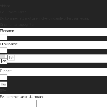
Vidare
Fyll i formuläret
Du kommer att motta en icke-bindande offert på resan.
Dina kontaktuppgifter
Förnamn:
Efternamn:
E-post:
Ev. kommentarer till resan: