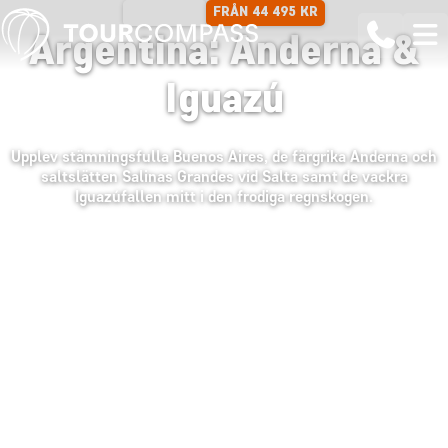
FRÅN 44 495 KR
12 DAGAR
Argentina: Anderna &
Iguazú
Upplev stämningsfulla Buenos Aires, de färgrika Anderna och
saltslätten Salinas Grandes vid Salta samt de vackra
Iguazúfallen mitt i den frodiga regnskogen.