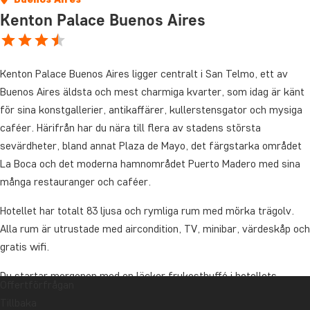
Kenton Palace Buenos Aires
Kenton Palace Buenos Aires ligger centralt i San Telmo, ett av
Buenos Aires äldsta och mest charmiga kvarter, som idag är känt
för sina konstgallerier, antikaffärer, kullerstensgator och mysiga
caféer. Härifrån har du nära till flera av stadens största
sevärdheter, bland annat Plaza de Mayo, det färgstarka området
La Boca och det moderna hamnområdet Puerto Madero med sina
många restauranger och caféer.
Hotellet har totalt 83 ljusa och rymliga rum med mörka trägolv.
Alla rum är utrustade med aircondition, TV, minibar, värdeskåp och
gratis wifi.
Du startar morgonen med en läcker frukostbuffé i hotellets
Offertförfrågan
restaurang, där du även kan beställa lättare rätter och snacks
Tillbaka