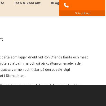
nfo
Info & kontakt
Blog
021-372 07 99
Stängt idag
rt
 pärla som ligger direkt vid Koh Changs bästa och mest
njuta av att simma och gå på kvällspromenader i den
opiska värmen och tittar på den obeskrivligt
et i Siambukten.
iländsk byggnadsstil och hundratals vackert snidade
ntisk upplevelse. Du kan också ta in atmosfären när du
pelliknande byggnader.