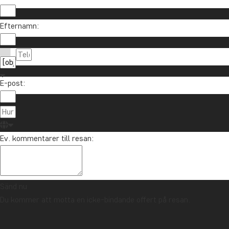
Vill du få reseinspiration och nyheter?
Efternamn:
Anmäl dig till vårt nyhetsbrev och delta i utlottni
E-post:
Om TourCo
TourCompass
021-372 07 99
Ev. kommentarer till resan:
Hasselager C
info@tourcompass.se
DK-8260 Viby
mån-tor: 10-16 | fre: 10-14
CVR-nr.: 286
Sänd nu
Du kommer att motta en icke-bindande offert på resan.
Upphovsrätt © 2006 - 2026 | TourCompass | CVR: 28690924