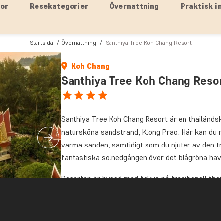
sor
Resekategorier
Övernattning
Praktisk i
Startsida
Övernattning
Santhiya Tree Koh Chang Resort
Koh Chang
Santhiya Tree Koh Chang Reso
Santhiya Tree Koh Chang Resort är en thailändsk
natursköna sandstrand, Klong Prao. Här kan du 
varma sanden, samtidigt som du njuter av den tr
fantastiska solnedgången över det blågröna hav
Resorten är byggd med fokus på traditionell tha
träelement som skapar en miljö som ger en aute
rör dig i resortens frodiga trädgårdar bland tem