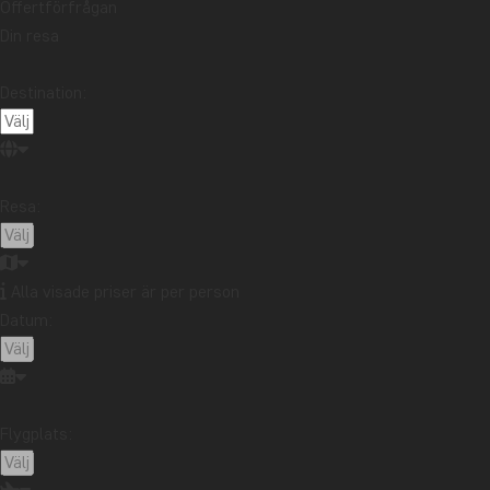
Offertförfrågan
Din resa
Destination:
Resa:
Alla visade priser är per person
Datum:
Flygplats: