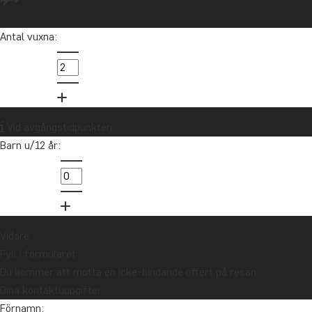
Antal vuxna:
K
Asien
Mir
res
Vid avgångstidpunkten
Barn u/12 år:
in
02
Vidare
Fyll i formuläret
Du kommer att motta en icke-bindande offert på resan.
Dina kontaktuppgifter
Förnamn: