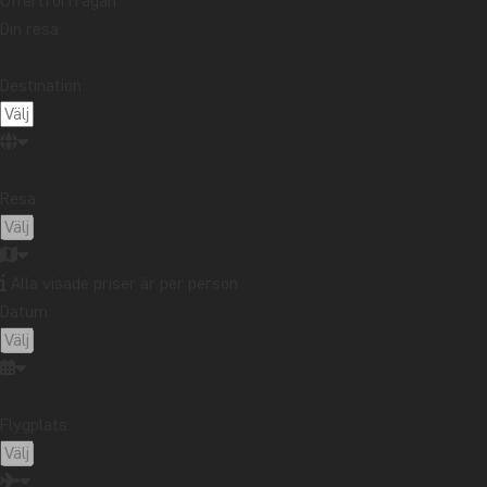
Offertförfrågan
Din resa
Destination:
Resa:
Alla visade priser är per person
Datum:
Flygplats: