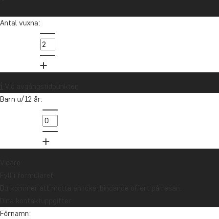
Antal vuxna:
Vid avgångstidpunkten
Barn u/12 år:
Vidare
Fyll i formuläret
Du kommer att motta en icke-bindande offert på resan.
Dina kontaktuppgifter
Förnamn: