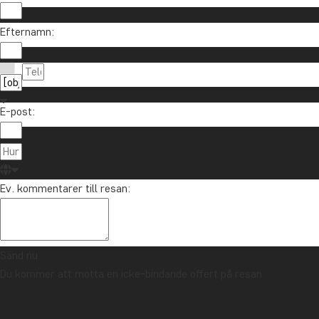
Efternamn:
E-post:
Ev. kommentarer till resan:
Sänd nu
Du kommer att motta en icke-bindande offert på resan.