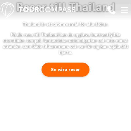
Resor till Thailand
Thailand är ett drömresmål för alla åldrar.
På din resa till Thailand kan du uppleva kontrastfyllda
storstäder, tempel, fantastiska nationalparker och inte minst
stränder, som både tillsammans och var för sig kan stjäla ditt
hjärta.
Se våra resor