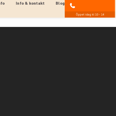
nfo
Info & kontakt
Blog
021-372 07 99
Öppet idag kl 10 - 14
kt gömställe som ligger bredvid den fridfulla stranden i
isk atmosfär och upptäcka områdets fantastiska marina
sisk stil med naturmaterial som vackert kompletterar de
ngalows, och var och en har en privat terrass där du
avet. Alla rum är utrustade med aircondition, minibar,