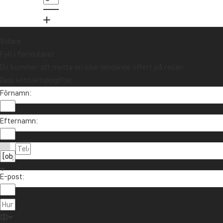
02
Vidare
Fyll i formuläret
Du kommer att motta en icke-bindande offert på resan.
Dina kontaktuppgifter
Förnamn:
Vill du få reseinspiration och nyheter?
Efternamn:
Anmäl dig till vårt nyhetsbrev och delta i utlottni
E-post:
Om TourCo
TourCompass
021-372 07 99