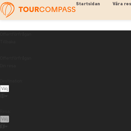
Startsidan
Våra re
Offertförfrågan
Tillbaka
Offertförfrågan
Din resa
Destination:
Resa: