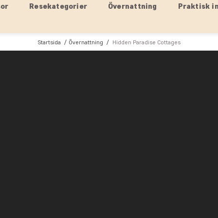
sor
Resekategorier
Övernattning
Praktisk i
Startsida
Övernattning
Hidden Paradise Cottages
Amed, Bali
Hidden Paradise Cottages
Hidden Paradise Cottages är ett charmigt, tropis
Amed. Här kan du njuta av en autentisk balines
liv.
Det lilla hotellet är byggt i traditionell baline
gröna omgivningarna.
Hidden Paradise Cottages erbjuder 16 rymliga bu
kan koppla av med utsikt över trädgården eller h