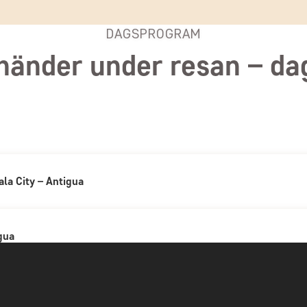
DAGSPROGRAM
händer under resan – da
la City – Antigua
Ankomst till Guatemala Ci
gua
DAG 1
I dag är det avresa från vald flygplat
City i Guatemala.
Stadsvandring i Antigua
d
DAG 2