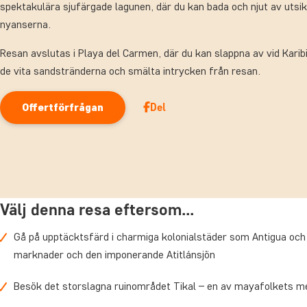
spektakulära sjufärgade lagunen, där du kan bada och njut av utsik
nyanserna.
Resan avslutas i Playa del Carmen, där du kan slappna av vid Karib
de vita sandstränderna och smälta intrycken från resan.
Del
Offertförfrågan
Välj denna resa eftersom...
Gå på upptäcktsfärd i charmiga kolonialstäder som Antigua och 
marknader och den imponerande Atitlánsjön
Besök det storslagna ruinområdet Tikal – en av mayafolkets mest