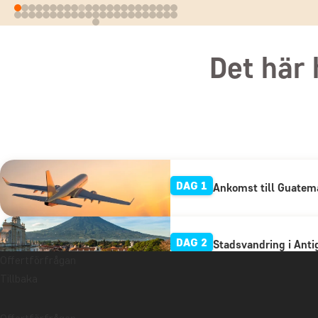
Det här 
DAG 1
Ankomst till Guatema
DAG 2
Stadsvandring i Anti
Offertförfrågan
Tillbaka
DAG 3
Antigua på egen han