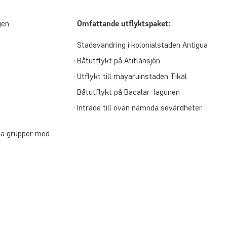
gen
Omfattande utflyktspaket:
Stadsvandring i kolonialstaden Antigua
Båtutflykt på Atitlánsjön
Utflykt till mayaruinstaden Tikal
Båtutflykt på Bacalar-lagunen
Inträde till ovan nämnda sevärdheter
ella grupper med