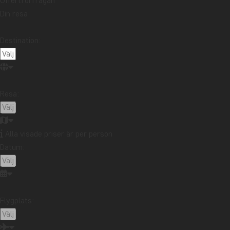
Offertförfrågan
Din resa
DAG 4
Antigua – Panajachel
Destination:
DAG 5
Båtutflykt på Atitlán
Resa:
DAG 6
Panajachel på egen 
Alla visade priser är per person
Datum:
DAG 7
Panajachel – Guatema
Här ska du bo
DAG 8
Utflykt till Tikal nat
Flygplats:
Antigua
Här ska du bo
Hotel El Carmen