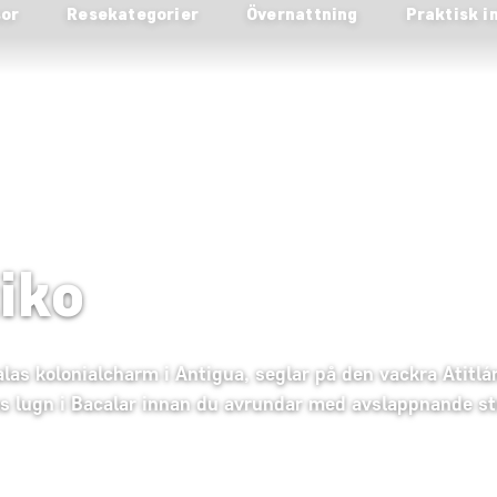
sor
Resekategorier
Övernattning
Praktisk i
iko
las kolonialcharm i Antigua, seglar på den vackra Atitlá
ns lugn i Bacalar innan du avrundar med avslappnande st