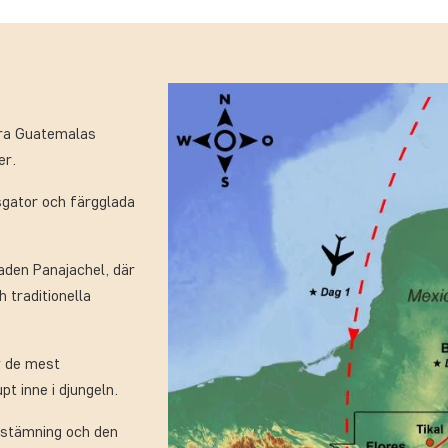
ära Guatemalas
er.
sgator och färgglada
taden Panajachel, där
 traditionella
av de mest
t inne i djungeln.
 stämning och den