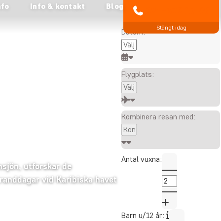
nfo
Info & kontakt
Blog
Alla visade priser är per
021-372 07 99
person
Stängt idag
Datum:
Flygplats:
Kombinera resan med:
Antal vuxna:
nsjön, utforskar de
randdagar vid Karibiska havet
Barn u/12 år: