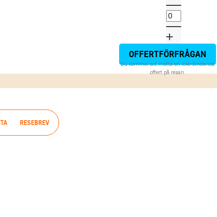
OFFERTFÖRFRÅGAN
Du kommer att motta en icke-bindande
offert på resan.
ETA
RESEBREV