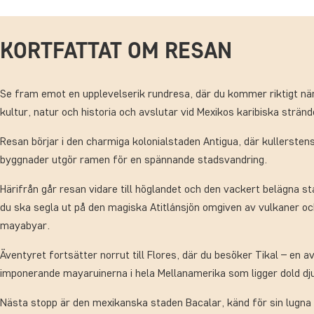
KORTFATTAT OM RESAN
Se fram emot en upplevelserik rundresa, där du kommer riktigt n
kultur, natur och historia och avslutar vid Mexikos karibiska stränd
Resan börjar i den charmiga kolonialstaden Antigua, där kullersten
byggnader utgör ramen för en spännande stadsvandring.
Härifrån går resan vidare till höglandet och den vackert belägna s
du ska segla ut på den magiska Atitlánsjön omgiven av vulkaner och
mayabyar.
Äventyret fortsätter norrut till Flores, där du besöker Tikal – en 
imponerande mayaruinerna i hela Mellanamerika som ligger dold djup
Nästa stopp är den mexikanska staden Bacalar, känd för sin lugna