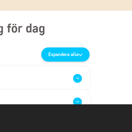
g för dag
Expandera alla
ty – Antigua
s och resan går mot huvudstaden Guatemala