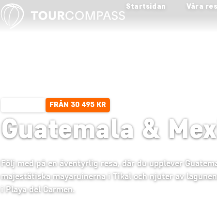
Startsidan
Våra re
FRÅN 30 495 KR
16 DAGAR
Guatemala & Mex
Följ med på en äventyrlig resa, där du upplever Guatema
majestätiska mayaruinerna i Tikal och njuter av lagune
i Playa del Carmen.