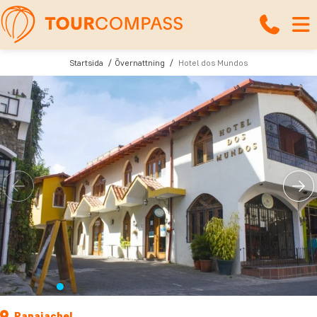
Startsida
Övernattning
Hotel dos Mundos
Panajachel