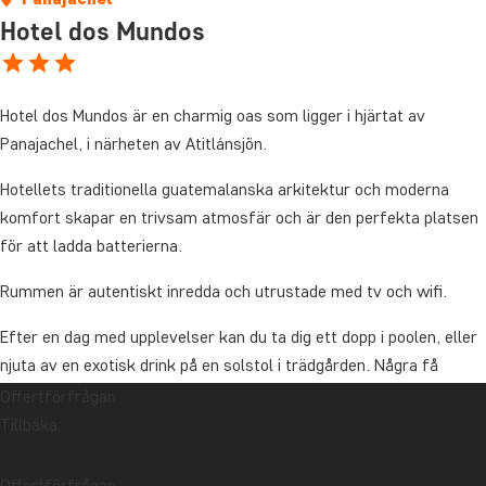
Hotel dos Mundos
Hotel dos Mundos är en charmig oas som ligger i hjärtat av
Panajachel, i närheten av Atitlánsjön.
Hotellets traditionella guatemalanska arkitektur och moderna
komfort skapar en trivsam atmosfär och är den perfekta platsen
för att ladda batterierna.
Rummen är autentiskt inredda och utrustade med tv och wifi.
Efter en dag med upplevelser kan du ta dig ett dopp i poolen, eller
njuta av en exotisk drink på en solstol i trädgården. Några få
hundra meter från hotellet hittar du Atitlánsjön, där du kan
Offertförfrågan
beundra den förtrollande utsikten över vattnet med de
Tillbaka
majestätiska vulkanerna i horisonten.
Offertförfrågan