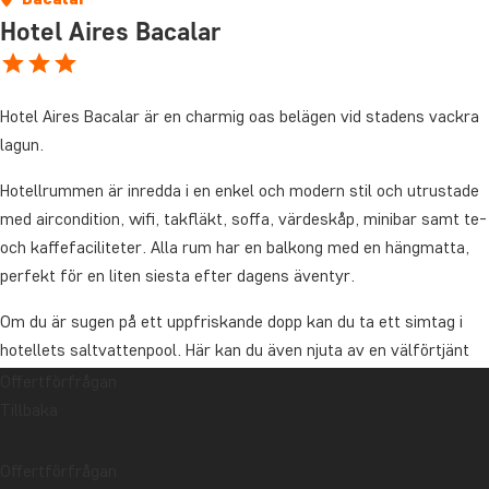
Hotel Aires Bacalar
Hotel Aires Bacalar är en charmig oas belägen vid stadens vackra
lagun.
Hotellrummen är inredda i en enkel och modern stil och utrustade
med aircondition, wifi, takfläkt, soffa, värdeskåp, minibar samt te-
och kaffefaciliteter. Alla rum har en balkong med en hängmatta,
perfekt för en liten siesta efter dagens äventyr.
Om du är sugen på ett uppfriskande dopp kan du ta ett simtag i
hotellets saltvattenpool. Här kan du även njuta av en välförtjänt
paus på en solstol med en bra bok. Behöver du lite extra
Offertförfrågan
avkoppling och omtanke kan du boka en massage.
Tillbaka
När dagen övergår i kväll kan du njuta av en drink på hotellets
Offertförfrågan
takterrass och låta blicken vila över det vackra, turkosblå vattnet.