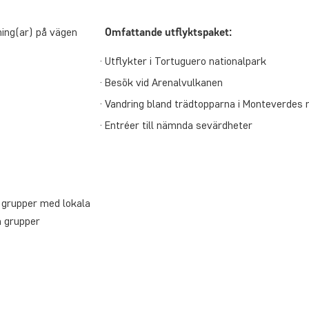
ning(ar) på vägen
Omfattande utflyktspaket:
Utflykter i Tortuguero nationalpark
Besök vid Arenalvulkanen
Vandring bland trädtopparna i Monteverdes
Entréer till nämnda sevärdheter
la grupper med lokala
a grupper