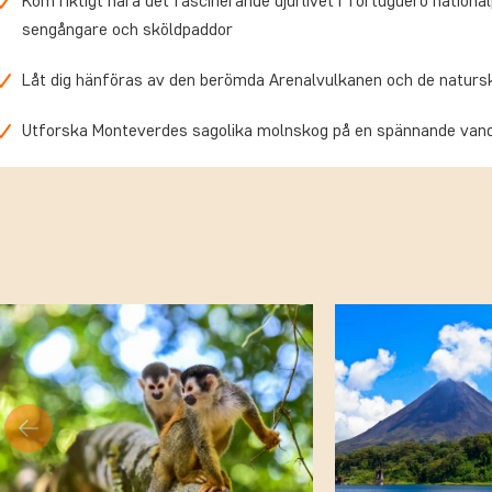
Kom riktigt nära det fascinerande djurlivet i Tortuguero nation
sengångare och sköldpaddor
Låt dig hänföras av den berömda Arenalvulkanen och de naturs
Utforska Monteverdes sagolika molnskog på en spännande vand