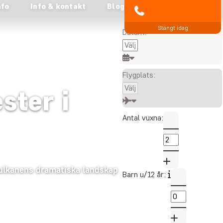
nfo
Info & kontakt
Blog
Alla visade priser är per
021-372 07 99
person
Stängt idag
Datum:
Flygplats:
ster i
Antal vuxna:
lvulkanens dramatiska landskap
Barn u/12 år: