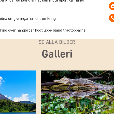
alpark, där du bland annat kan möta apor, kajmaner,
köna omgivningarna runt omkring
ring över hängbroar högt uppe bland trädtopparna
SE ALLA BILDER
Galleri