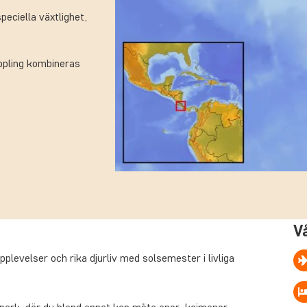
eciella växtlighet,
ppling kombineras
V
levelser och rika djurliv med solsemester i livliga