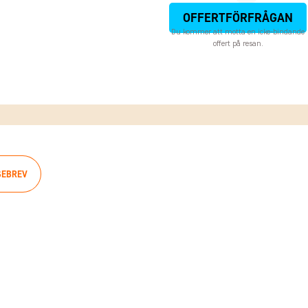
OFFERTFÖRFRÅGAN
Du kommer att motta en icke-bindande
offert på resan.
SEBREV