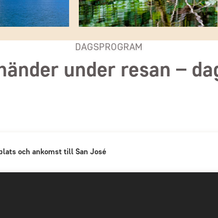
DAGSPROGRAM
händer under resan – da
plats och ankomst till San José
Avresa från vald flygplats
José
DAG 1
Resan börjar i dag från vald flygplats 