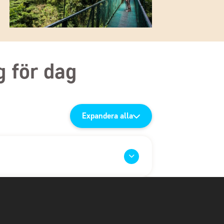
g för dag
Expandera alla
 och ankomst till San José
mot Costa Rica med mellanlandning(ar) på