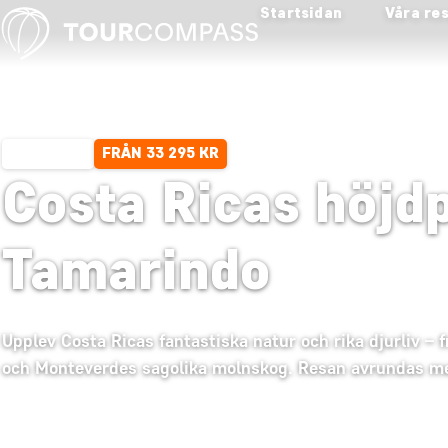
Startsidan
Våra re
FRÅN 33 295 KR
14 DAGAR
Costa Ricas höjd
Tamarindo
Upplev Costa Ricas fantastiska natur och rika djurliv –
och Monteverdes sagolika molnskog. Resan avrundas me