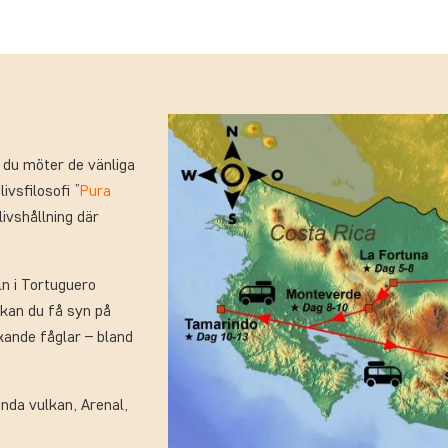
 du möter de vänliga
ivsfilosofi ”
Pura
livshållning där
ln i Tortuguero
r kan du få syn på
ande fåglar – bland
nda vulkan, Arenal,