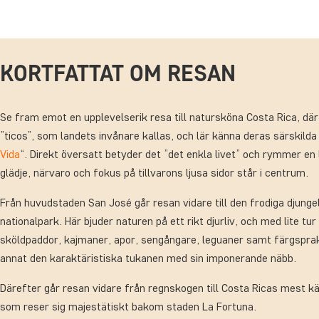
KORTFATTAT OM RESAN
Se fram emot en upplevelserik resa till natursköna Costa Rica, där
”ticos”, som landets invånare kallas, och lär känna deras särskilda l
Vida
“. Direkt översatt betyder det ”det enkla livet” och rymmer en 
glädje, närvaro och fokus på tillvarons ljusa sidor står i centrum.
Från huvudstaden San José går resan vidare till den frodiga djunge
nationalpark. Här bjuder naturen på ett rikt djurliv, och med lite tu
sköldpaddor, kajmaner, apor, sengångare, leguaner samt färgsprak
annat den karaktäristiska tukanen med sin imponerande näbb.
Därefter går resan vidare från regnskogen till Costa Ricas mest kä
som reser sig majestätiskt bakom staden La Fortuna.