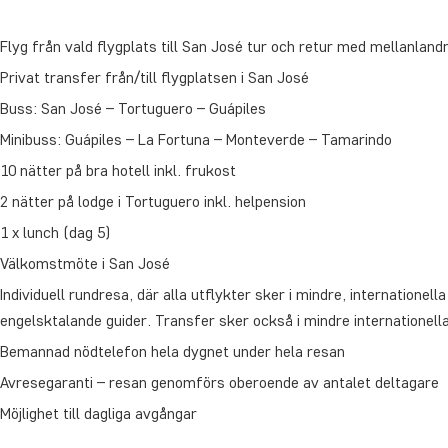
Flyg från vald flygplats till San José tur och retur med mellanland
Privat transfer från/till flygplatsen i San José
Buss: San José – Tortuguero – Guápiles
Minibuss: Guápiles – La Fortuna – Monteverde – Tamarindo
10 nätter på bra hotell inkl. frukost
2 nätter på lodge i Tortuguero inkl. helpension
1 x lunch (dag 5)
Välkomstmöte i San José
Individuell rundresa, där alla utflykter sker i mindre, internationel
engelsktalande guider. Transfer sker också i mindre internationell
Bemannad nödtelefon hela dygnet under hela resan
Avresegaranti – resan genomförs oberoende av antalet deltagare
Möjlighet till dagliga avgångar