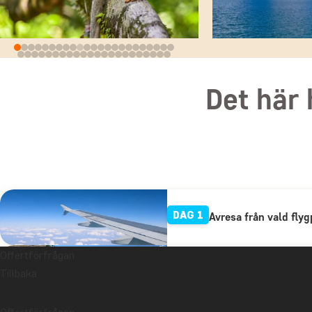
Det här 
DAG 1
Avresa från vald flyg
Offertförfrågan
DAG 2
Välkomstmöte i San 
Tillbaka