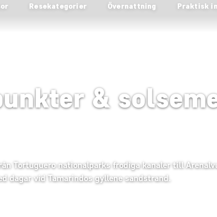
sor
Resekategorier
Övernattning
Praktisk i
punkter & solseme
 från Tortuguero nationalparks frodiga kanaler till Arena
d dagar vid Tamarindos gyllene sandstrand.