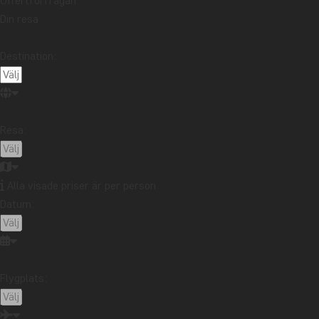
Offertförfrågan
DAG 3
San José – Tortuguer
Din resa
Destination:
DAG 4
Upplevelser i Tortug
DAG 5
Resa:
Tortuguero nationalp
DAG 6
Alla visade priser är per person
På upptäcktsfärd vid
Datum:
DAG 7
La Fortuna på egen 
Flygplats:
Här ska du bo
DAG 8
La Fortuna – Montev