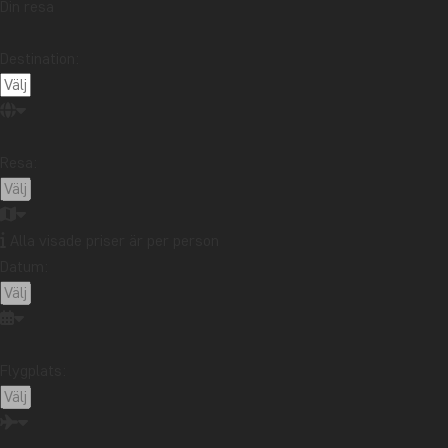
Din resa
Destination:
Resa:
Alla visade priser är per person
Datum:
Flygplats: