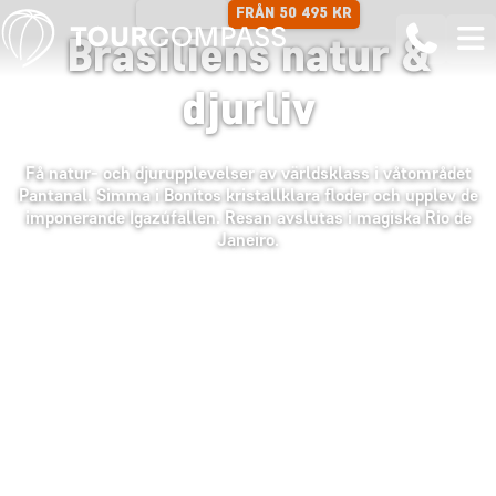
FRÅN 50 495 KR
14 DAGAR
Brasiliens natur &
djurliv
Få natur- och djurupplevelser av världsklass i våtområdet
Pantanal. Simma i Bonitos kristallklara floder och upplev de
imponerande Igazúfallen. Resan avslutas i magiska Rio de
Janeiro.