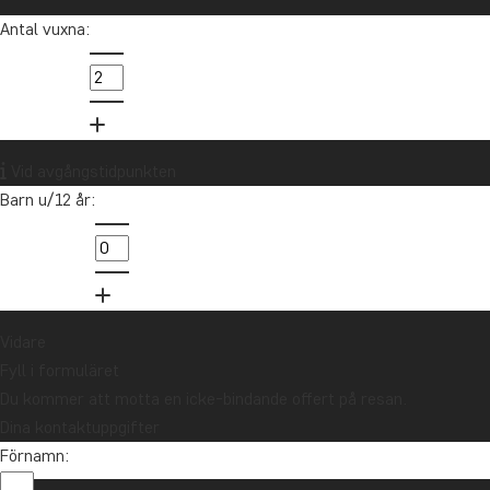
Antal vuxna:
Vid avgångstidpunkten
Barn u/12 år:
Vidare
Fyll i formuläret
Du kommer att motta en icke-bindande offert på resan.
Dina kontaktuppgifter
Förnamn: