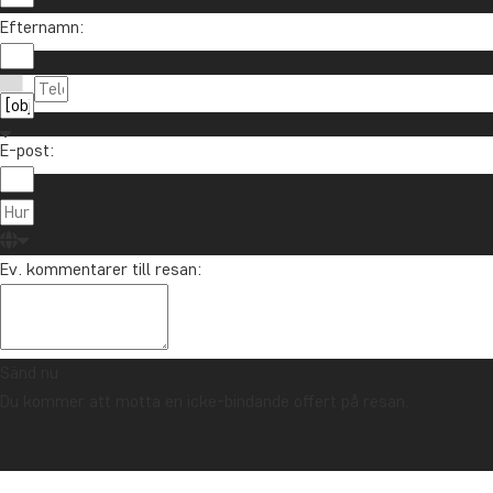
Efternamn:
E-post:
Ev. kommentarer till resan:
Sänd nu
Du kommer att motta en icke-bindande offert på resan.
TRYGGHETSGARANTI & ALLTID FAST PRIS - LÄS MER