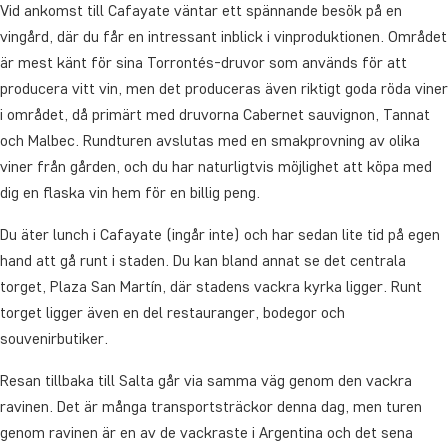
Vid ankomst till Cafayate väntar ett spännande besök på en
vingård, där du får en intressant inblick i vinproduktionen. Området
är mest känt för sina Torrontés-druvor som används för att
producera vitt vin, men det produceras även riktigt goda röda viner
i området, då primärt med druvorna Cabernet sauvignon, Tannat
och Malbec. Rundturen avslutas med en smakprovning av olika
viner från gården, och du har naturligtvis möjlighet att köpa med
dig en flaska vin hem för en billig peng.
Du äter lunch i Cafayate (ingår inte) och har sedan lite tid på egen
hand att gå runt i staden. Du kan bland annat se det centrala
torget, Plaza San Martín, där stadens vackra kyrka ligger. Runt
torget ligger även en del restauranger, bodegor och
souvenirbutiker.
Resan tillbaka till Salta går via samma väg genom den vackra
ravinen. Det är många transportsträckor denna dag, men turen
genom ravinen är en av de vackraste i Argentina och det sena