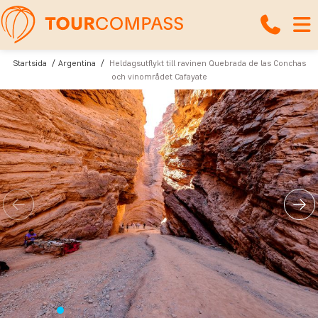
Startsida
Argentina
Heldagsutflykt till ravinen Quebrada de las Conchas
och vinområdet Cafayate