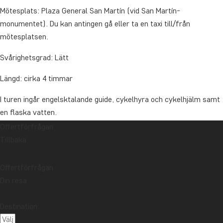
Mötesplats: Plaza General San Martín (vid San Martín-
monumentet). Du kan antingen gå eller ta en taxi till/från
mötesplatsen.
Svårighetsgrad: Lätt
Längd: cirka 4 timmar
I turen ingår engelsktalande guide, cykelhyra och cykelhjälm samt
en flaska vatten.
Offertförfrågan
Tillbaka
Turen körs inte 25 december och 1 januari.
Offertförfrågan
Priset gäller inte 24 och 31 december. Fråga gärna om priset om
Din resa
du vill åka på en av de här dagarna.
Destination:
Pris