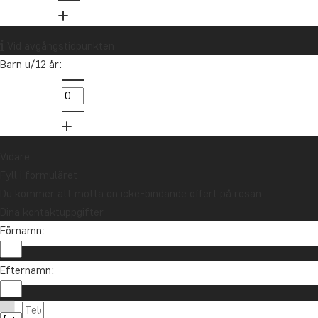
Vill du få reseinspiration och
nyheter?
Vid avgångstidpunkten
Anmäl dig till vårt nyhetsbrev och delta i
Barn u/12 år:
utlottningen av ett resepresentkort på 10
000 kr.
Anmäl dig
Vidare
Fyll i formuläret
Du kommer att motta en icke-bindande offert på resan.
Dina kontaktuppgifter
Förnamn:
Efternamn:
Kontakta oss