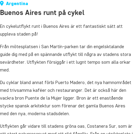
Argentina
Buenos Aires runt på cykel
En cykelutflykt runt i Buenos Aires är ett fantastiskt sätt att
uppleva staden på!
Från mötesplatsen i San Martín-parken tar din engelsktalande
guide dig med på en spännande utflykt till några av stadens stora
sevärdheter. Utflykten försiggår i ett lugnt tempo som alla orkar
med.
Du cyklar bland annat förbi Puerto Madero, det nya hamnområdet
med trivsamma kaféer och restauranger. Det är också här den
vackra bron Puente de la Mujer ligger. Bron är ett enastående
stycke spansk arkitektur som förenar det gamla Buenos Aires
med den nya, moderna stadsdelen.
Utflykten går vidare till stadens gröna oas, Costanera Sur, som är
ett stort naturreservat med ett rikt fågelliv. Från en utsiktsplats i