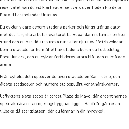
reservatet kan du vid klart väder se tvärs över floden Rio de la
Plata till grannlandet Uruguay.
Du cyklar vidare genom stadens parker och längs trånga gator
mot det färgrika arbetarkvarteret La Boca, där ni stannar en liten
stund och du har tid att strosa runt eller njuta av förfriskningar.
Denna stadsdel är hem åt ett av stadens berömda fotbollslag,
Boca Juniors, och du cyklar förbi deras stora blå- och gulmålade
arena.
Från cykelsadeln upplever du även stadsdelen San Telmo, den
äldsta stadsdelen och numera ett populärt konstnärskvarter.
Utflyktens sista stopp är torget Plaza de Mayo, där argentinarnas
spektakulära rosa regeringsbyggnad ligger. Härifrån går resan
tillbaka till startplatsen, där du lämnar in din hyrcykel.