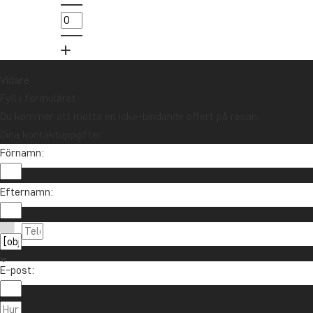
000 kr.
Anmäl dig
Vidare
Fyll i formuläret
Du kommer att motta en icke-bindande offert på resan.
Dina kontaktuppgifter
Förnamn:
Efternamn:
Kontakta oss
021-372 07 99
Om TourCompass
E-post:
info@tourcompass.se
TourCompass A/S
Information
mån-tor: 10-16 | fre: 10-14