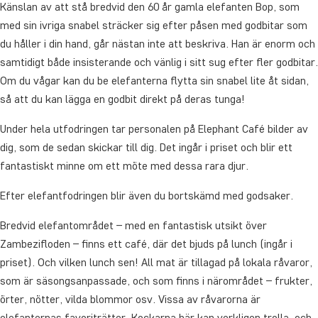
Känslan av att stå bredvid den 60 år gamla elefanten Bop, som
med sin ivriga snabel sträcker sig efter påsen med godbitar som
du håller i din hand, går nästan inte att beskriva. Han är enorm och
samtidigt både insisterande och vänlig i sitt sug efter fler godbitar.
Om du vågar kan du be elefanterna flytta sin snabel lite åt sidan,
så att du kan lägga en godbit direkt på deras tunga!
Under hela utfodringen tar personalen på Elephant Café bilder av
dig, som de sedan skickar till dig. Det ingår i priset och blir ett
fantastiskt minne om ett möte med dessa rara djur.
Efter elefantfodringen blir även du bortskämd med godsaker.
Bredvid elefantområdet – med en fantastisk utsikt över
Zambezifloden – finns ett café, där det bjuds på lunch (ingår i
priset). Och vilken lunch sen! All mat är tillagad på lokala råvaror,
som är säsongsanpassade, och som finns i närområdet – frukter,
örter, nötter, vilda blommor osv. Vissa av råvarorna är
elefanternas favoriträtter. Kockarna här kan verkligen trolla, och