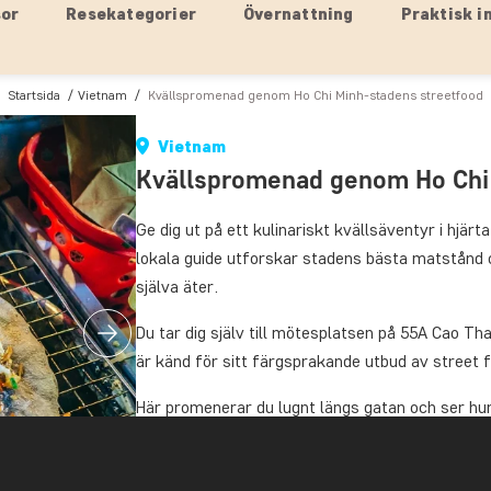
sor
Resekategorier
Övernattning
Praktisk i
Startsida
Vietnam
Kvällspromenad genom Ho Chi Minh-stadens streetfood
Vietnam
Kvällspromenad genom Ho Chi
Ge dig ut på ett kulinariskt kvällsäventyr i hjär
lokala guide utforskar stadens bästa matstånd
själva äter.
Du tar dig själv till mötesplatsen på 55A Cao Th
är känd för sitt färgsprakande utbud av street 
Här promenerar du lugnt längs gatan och ser hu
mörkret faller. Du stannar till för att smaka p
samt den ikoniska och krispiga vietnamesiska 