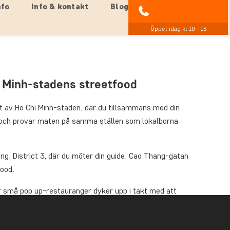
nfo
Info & kontakt
Blog
021-372 07 99
Öppet idag kl 10 - 16
 Minh-stadens streetfood
tat av Ho Chi Minh-staden, där du tillsammans med din
 och provar maten på samma ställen som lokalborna
ang, District 3, där du möter din guide. Cao Thang-gatan
food.
r små pop up-restauranger dyker upp i takt med att
å den vietnamesiska rispapperspizzan banh trang nuong,
smörgåsen banh mi, som på bästa sätt förenar franska