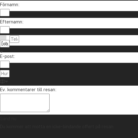
Förnamn:
Vill du få reseinspiration och nyheter?
Efternamn:
Anmäl dig till vårt nyhetsbrev och delta i utlottni
E-post:
Om TourCo
TourCompass
021-372 07 99
Ev. kommentarer till resan:
Hasselager C
info@tourcompass.se
DK-8260 Viby
mån-tor: 10-16 | fre: 10-14
CVR-nr.: 286
Sänd nu
Du kommer att motta en icke-bindande offert på resan.