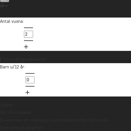
Antal vuxna:
K
Asien
Mir
res
Vid avgångstidpunkten
Barn u/12 år:
in
02
Vidare
Fyll i formuläret
Du kommer att motta en icke-bindande offert på resan.
Dina kontaktuppgifter