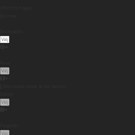
Offertförfrågan
Din resa
Destination:
Resa:
Alla visade priser är per person
Datum:
Flygplats: