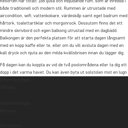
Resorten har totalt 168 ljusa och inbjudande rum, som är inredda i
både traditionell och modern stil. Rummen är utrustade med
aircondition, wifi, vattenkokare, värdeskåp samt eget badrum med
hårtork, toalettartiklar och morgonrock. Dessutom finns det ett
mindre skrivbord och egen balkong utrustad med en dagbädd.
Balkongen är den perfekta platsen för att starta dagen långsamt
med en kopp kaffe eller te, eller om du vill avsluta dagen med en
kall dryck och njuta av den milda kvällsbrisen innan du lägger dig.
På dagen kan du koppla av vid de två poolområdena eller ta dig ett
dopp i det varma havet. Du kan även byta ut solstolen mot en lugn
gångtur i resortens tropiska trädgård eller ett besök på gymmet.
Offertförfrågan
På restaurangen Chom Dao Beach serverar de läckra rätter från
Tillbaka
både det internationella och det thailändska köket på första
parkett till havet så att du kan stilla suget efter både mat och
Offertförfrågan
utsikt. Det är ett av matpauserna som gärna får dra ut på tiden.
Din resa
Pris för uppgradering från Paradise Beach Resort – Koh Samui,
Destination: