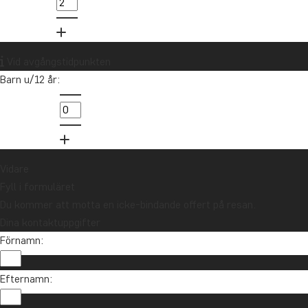
021-372 07 99
Vill du få reseinspiration och
nyheter?
Vid avgångstidpunkten
Anmäl dig till vårt nyhetsbrev och delta i
Barn u/12 år:
utlottningen av ett resepresentkort på 10
000 kr.
Anmäl dig
Vidare
Fyll i formuläret
Du kommer att motta en icke-bindande offert på resan.
Dina kontaktuppgifter
Förnamn:
Efternamn: