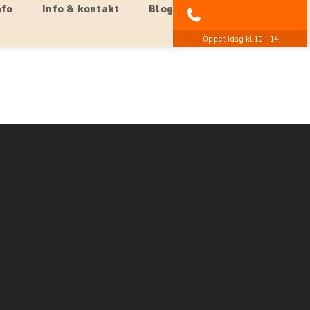
nfo
Info & kontakt
Blog
021-372 07 99
Öppet idag kl 10 - 14
odge som ligger mitt i berömda Serengeti nationalpark.
en sofistikerad kombination av sten och kanvas. Sidorna
 med ljuden och dofterna från djuren utanför.
da i sten gör att de mer känns som rum än som tält.
nästan över jorden vilket ger luftgenomströmning och
ft runt de två kingsize-sängarna. Från vardagsrummet
ar du en fantastisk utsikt över Serengeti Plains. Alla