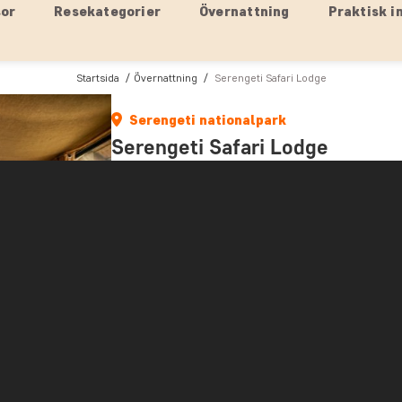
sor
Resekategorier
Övernattning
Praktisk i
Startsida
Övernattning
Serengeti Safari Lodge
Serengeti nationalpark
Serengeti Safari Lodge
Serengeti Safari Lodge är en unik fyrstjärning l
Lodgen består av 20 lyxtält som är byggda med 
består av kanvas så du får en äkta safarikänsla
Halmtaket och de delar av väggarna som är bygg
Lyxtälten är byggda med stenpelare och svävar 
en enastående utsikt.
Tälten är stora och har massor av plats och lu
kan du gå ut på en allmän veranda och därifrån h