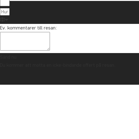
Om TourCo
TourCompass
021-372 07 99
Ev. kommentarer till resan:
Hasselager C
info@tourcompass.se
DK-8260 Viby
mån-tor: 10-16 | fre: 10-14
CVR-nr.: 286
Sänd nu
Du kommer att motta en icke-bindande offert på resan.
Upphovsrätt © 2006 - 2026 | TourCompass | CVR: 28690924