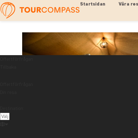
Startsidan
Våra re
Offertförfrågan
Tillbaka
Offertförfrågan
Din resa
Destination: