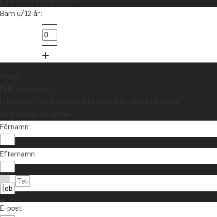
Vid avgångstidpunkten
Barn u/12 år:
Vidare
Fyll i formuläret
Du kommer att motta en icke-bindande offert på resan.
Dina kontaktuppgifter
Förnamn:
Vill du få reseinspiration och nyheter?
Efternamn:
Anmäl dig till vårt nyhetsbrev och delta i utlottni
E-post: