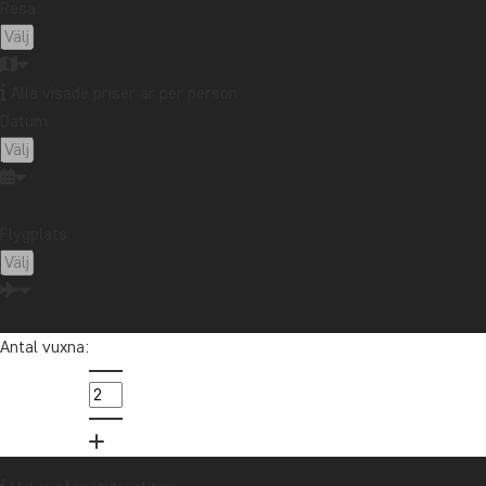
Resa:
Alla visade priser är per person
Datum:
Flygplats:
Antal vuxna:
Afrika