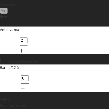
Flygplats:
Antal vuxna:
Afrika
Vid avgångstidpunkten
Barn u/12 år:
Vidare
Fyll i formuläret