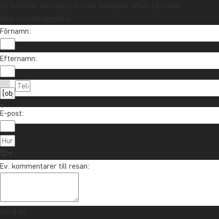
Du kommer att motta en icke-bindande offert på resan.
Dina kontaktuppgifter
Förnamn:
Vill du få reseinspiration och nyheter?
Efternamn:
Anmäl dig till vårt nyhetsbrev och delta i utlottni
E-post:
Om TourCo
TourCompass
021-372 07 99
Ev. kommentarer till resan:
Hasselager C
info@tourcompass.se
DK-8260 Viby
mån-tor: 10-16 | fre: 10-14
CVR-nr.: 286
Sänd nu