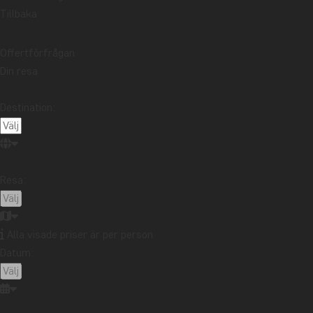
Startsidan
Våra re
Tillbaka
Offertförfrågan
Din resa
Destination:
Resa:
Alla visade priser är per person
Datum: