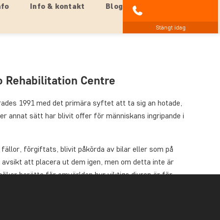
nfo
Info & kontakt
Blog
021-372 07 99
Stängt idag
o Rehabilitation Centre
rades 1991 med det primära syftet att ta sig an hotade,
er annat sätt har blivit offer för människans ingripande i
ällor, förgiftats, blivit påkörda av bilar eller som på
 avsikt att placera ut dem igen, men om detta inte är
öker berätta för omvärlden hur viktiga djuren är för
ommande i Afrikas stora viltreservat och