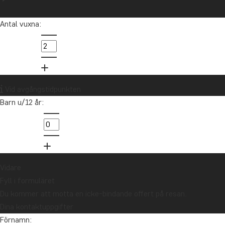
Antal vuxna:
Afrika
Vid avgångstidpunkten
Barn u/12 år:
Vidare
Fyll i formuläret
Du kommer att motta en icke-bindande offert på resan.
Dina kontaktuppgifter
Förnamn: