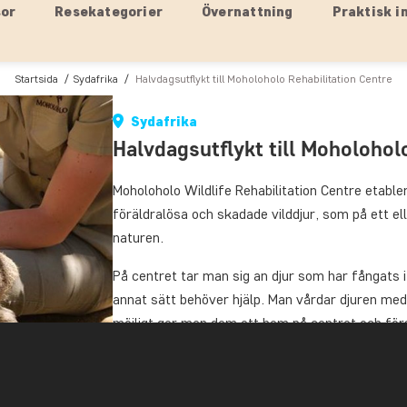
sor
Resekategorier
Övernattning
Praktisk i
Startsida
Sydafrika
Halvdagsutflykt till Moholoholo Rehabilitation Centre
Sydafrika
Halvdagsutflykt till Moholohol
Moholoholo Wildlife Rehabilitation Centre etable
föräldralösa och skadade vilddjur, som på ett ell
naturen.
På centret tar man sig an djur som har fångats i f
annat sätt behöver hjälp. Man vårdar djuren med
möjligt ger man dem ett hem på centret och förs
hela vårt ekosystem.
Krypskyttar är tyvärr fortfarande vanligt förek