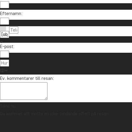
Vill du få reseinspiration och nyheter?
Efternamn:
Anmäl dig till vårt nyhetsbrev och delta i utlottni
E-post:
Om TourCo
TourCompass
021-372 07 99
Ev. kommentarer till resan:
Hasselager C
info@tourcompass.se
DK-8260 Viby
mån-tor: 10-16 | fre: 10-14
CVR-nr.: 286
Sänd nu
Du kommer att motta en icke-bindande offert på resan.
Upphovsrätt © 2006 - 2026 | TourCompass | CVR: 28690924