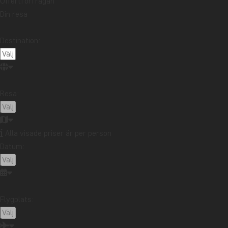
Offertförfrågan
Din resa
Destination:
Resa:
Alla visade priser är per person
Datum:
Flygplats: