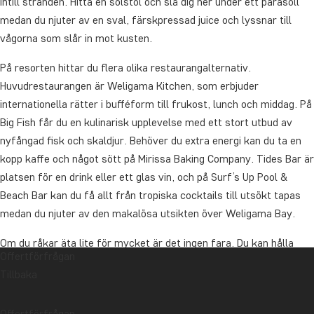
intill stranden. Hitta en solstol och slå dig ner under ett parasoll
medan du njuter av en sval, färskpressad juice och lyssnar till
vågorna som slår in mot kusten.
På resorten hittar du flera olika restaurangalternativ.
Huvudrestaurangen är Weligama Kitchen, som erbjuder
internationella rätter i bufféform till frukost, lunch och middag. På
Big Fish får du en kulinarisk upplevelse med ett stort utbud av
nyfångad fisk och skaldjur. Behöver du extra energi kan du ta en
kopp kaffe och något sött på Mirissa Baking Company. Tides Bar är
platsen för en drink eller ett glas vin, och på Surf’s Up Pool &
Beach Bar kan du få allt från tropiska cocktails till utsökt tapas
medan du njuter av den makalösa utsikten över Weligama Bay.
Om du råkar äta lite för mycket är det ingen fara. Du kan hålla
Offertförfrågan
formen i gymmet, som erbjuder ett stort utbud av
Tillbaka
träningsmaskiner och vikter.
Behöver du fylla på ditt välbefinnande rekommenderar vi ett
Offertförfrågan