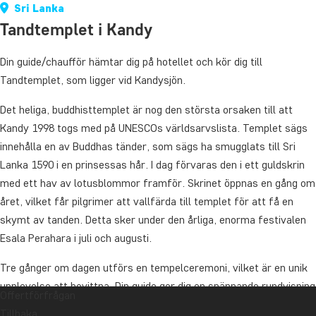
Sri Lanka
Tandtemplet i Kandy
Din guide/chaufför hämtar dig på hotellet och kör dig till
Tandtemplet, som ligger vid Kandysjön.
Det heliga, buddhisttemplet är nog den största orsaken till att
Kandy 1998 togs med på UNESCOs världsarvslista. Templet sägs
innehålla en av Buddhas tänder, som sägs ha smugglats till Sri
Lanka 1590 i en prinsessas hår. I dag förvaras den i ett guldskrin
med ett hav av lotusblommor framför. Skrinet öppnas en gång om
året, vilket får pilgrimer att vallfärda till templet för att få en
skymt av tanden. Detta sker under den årliga, enorma festivalen
Esala Perahara i juli och augusti.
Tre gånger om dagen utförs en tempelceremoni, vilket är en unik
upplevelse att bevittna. Din guide ger dig en spännande rundvisning
Offertförfrågan
och en intressant inblick i templets historia och betydelse.
Tillbaka