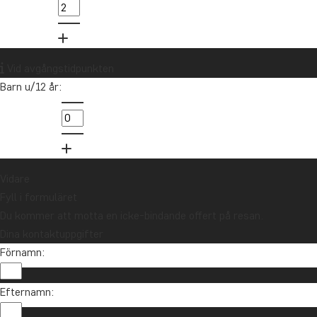
021-372 07 99
Vill du få reseinspiration och
nyheter?
Vid avgångstidpunkten
Anmäl dig till vårt nyhetsbrev och delta i
Barn u/12 år:
utlottningen av ett resepresentkort på 10
000 kr.
Anmäl dig
Vidare
Fyll i formuläret
Du kommer att motta en icke-bindande offert på resan.
Dina kontaktuppgifter
Förnamn:
Efternamn: