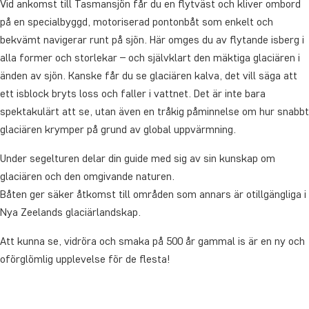
Vid ankomst till Tasmansjön får du en flytväst och kliver ombord
på en specialbyggd, motoriserad pontonbåt som enkelt och
bekvämt navigerar runt på sjön. Här omges du av flytande isberg i
alla former och storlekar – och självklart den mäktiga glaciären i
änden av sjön. Kanske får du se glaciären kalva, det vill säga att
ett isblock bryts loss och faller i vattnet. Det är inte bara
spektakulärt att se, utan även en tråkig påminnelse om hur snabbt
glaciären krymper på grund av global uppvärmning.
Under segelturen delar din guide med sig av sin kunskap om
glaciären och den omgivande naturen.
Båten ger säker åtkomst till områden som annars är otillgängliga i
Nya Zeelands glaciärlandskap.
Att kunna se, vidröra och smaka på 500 år gammal is är en ny och
oförglömlig upplevelse för de flesta!