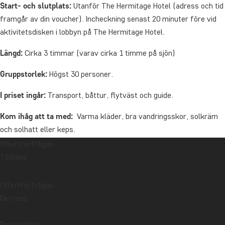
Start- och slutplats:
Utanför The Hermitage Hotel (adress och tid
framgår av din voucher). Incheckning senast 20 minuter före vid
aktivitetsdisken i lobbyn på The Hermitage Hotel.
Längd:
Cirka 3 timmar (varav cirka 1 timme på sjön)
Gruppstorlek:
Högst 30 personer.
I priset ingår:
Transport, båttur, flytväst och guide.
Kom ihåg att ta med:
Varma kläder, bra vandringsskor, solkräm
och solhatt eller keps.
Offertförfrågan
Observera:
Turen har flera dagliga avgångar mellan september
Tillbaka
och maj. Barn måste vara minst 4 år för att delta i denna utflykt.
Turen kan komma att ställas in om vädret, tillgängligheten eller
Offertförfrågan
sjöns tillstånd gör att den inte kan genomföras. Skulle detta ske
Din resa
återbetalar vi självklart hela beloppet.
Destination: