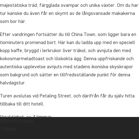
majestätiska träd, färgglada svampar och unika växter. Om du har
tur kanske du även får en skymt av de långsvansade makakerna
som bor här.
Efter vandringen fortsätter du till China Town, som ligger bara en
tiominuters promenad bort. Här kan du ladda upp med en speciell
kopp kaffe, bryggd i lerkrukor över träkol, och avnjuta den med
kokosmarmeladtoast och löskokta ägg. Denna uppfriskande och
autentiska upplevelse avnjuts med stadens ikoniska skyskrapor
som bakgrund och sätter en tillfredsställande punkt för denna
halvdagstur.
Turen avslutas vid Petaling Street, och därifrån får du själv hitta
tillbaka till ditt hotell.
Varaktighet: ca 4 timmar
Offertförfrågan
Tillbaka
Denna tur kan genomföras tillsammans med andra än
TourCompass egna gäster.