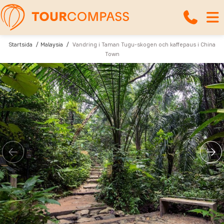
Startsida
Malaysia
Vandring i Taman Tugu-skogen och kaffepaus i China
Town